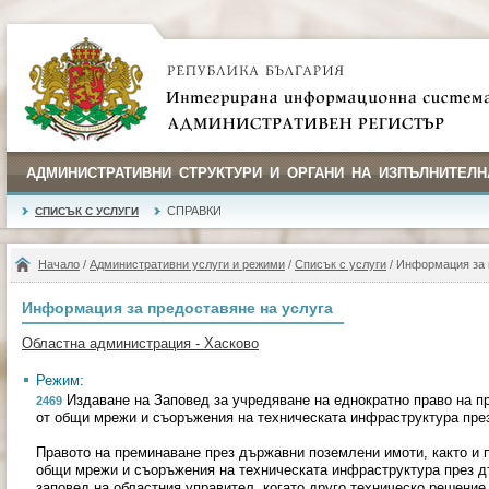
АДМИНИСТРАТИВНИ СТРУКТУРИ И ОРГАНИ НА ИЗПЪЛНИТЕЛН
СПРАВКИ
СПИСЪК С УСЛУГИ
Начало
/
Административни услуги и режими
/
Списък с услуги
/ Информация за 
Информация за предоставяне на услуга
Областна администрация - Хасково
Режим:
Издаване на Заповед за учредяване на еднократно право на п
2469
от общи мрежи и съоръжения на техническата инфраструктура през
Правото на преминаване през държавни поземлени имоти, както и п
общи мрежи и съоръжения на техническата инфраструктура през д
заповед на областния управител, когато друго техническо решение