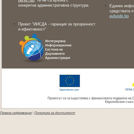
регистър
. Те не са връзка с
конкретна административна структура.
Eдинен инфо
средствата о
eufunds.bg
Проект "ИИСДА - гаранция за прозрачност
и ефективност"
Проектът се осъществява с финансовата подкрепа на 
Европейския съюз
Правна информация
|
Политика за достъпност