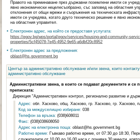
Правото на преминаване през държавни поземлени имоти се учредя
явно икономически нецелесъобразно, със заповед на областния уп
отклонения от общи мрежи и съоръжения на техническата инфраст
имоти се учредява, когато друго техническо решение е явно иконо
на областния управител.
Електронен адрес, на който се предоставя услугата:
https://egov.bg/wps/portal/egov/services/housing-and-community-servic
properties/5cf45078-7e45-4952-9e65-a6dbf20c8952
Електронен адрес за предложения:
oblast@hs.government.bg
Център за административно обслужване и/или звена, които контакту
административно обслужване
Административни звена, в които се подават документите и се 
преписката:
Дирекция "Административен контрол, регионално развитие и държ
Адрес:
обл. Хасково, общ. Хасково, гр. Хасково, гр. Хасково, 
Код за междуселищно избиране:
038
Телефон за връзка:
(038)608011
Факс:
(038)038608050
Адрес на електронна поща:
oblast@hs.government.bg
Работно време:
Гъвкаво работно време, от 07:30 до 18:30, Пе
служителите от 10,00 до 16,00 часа с почивка 30 минути, коят