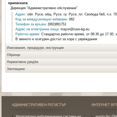
преписката:
Дирекция "Административно обслужване"
Адрес:
обл. Русе, общ. Русе, гр. Русе, пл. Свобода №6, п.к. 7
Код за междуселищно избиране:
082
Телефон за връзка:
(082)881751
Адрес на електронна поща:
mayor@ruse-bg.eu
Работно време:
Стандартно работно време, от 08:30 до 17:30, 
В звеното е осигурен достъп за хора с увреждания
Изисквания, процедури, инструкции
Образци
Нормативна уредба
Заплащане
АДМИНИСТРАТИВЕН РЕГИСТЪР
ИНТЕРНЕТ ВР
Интегрирана информационна система на
evroto.bg: О