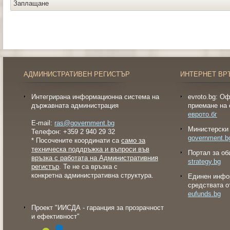
Заплащане
АДМИНИСТРАТИВЕН РЕГИСТЪР
ИНТЕРНЕТ ВР
Интегрирана информационна система на
evroto.bg: О
държавната администрация
приемане на 
еврото.бг
E-mail:
ras@government.bg
Министерски 
Телефон: +359 2 940 29 32
government.b
* Посочените координати са
само за
техническа поддръжка и въпроси във
Портал за об
връзка с работата на Административния
strategy.bg
регистър
. Те не са връзка с
конкретна административна структура.
Eдинен инфо
средствата о
eufunds.bg
Проект "ИИСДА - гаранция за прозрачност
и ефективност"