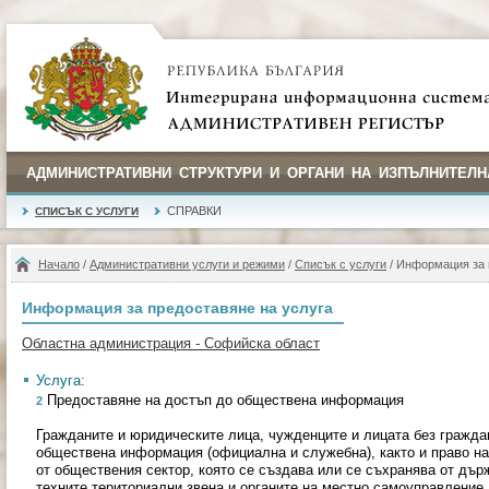
АДМИНИСТРАТИВНИ СТРУКТУРИ И ОРГАНИ НА ИЗПЪЛНИТЕЛН
СПРАВКИ
СПИСЪК С УСЛУГИ
Начало
/
Административни услуги и режими
/
Списък с услуги
/ Информация за 
Информация за предоставяне на услуга
Областна администрация - Софийска област
Услуга:
Предоставяне на достъп до обществена информация
2
Гражданите и юридическите лица, чужденците и лицата без гражда
обществена информация (официална и служебна), както и право н
от обществения сектор, която се създава или се съхранява от дър
техните териториални звена и органите на местно самоуправление.