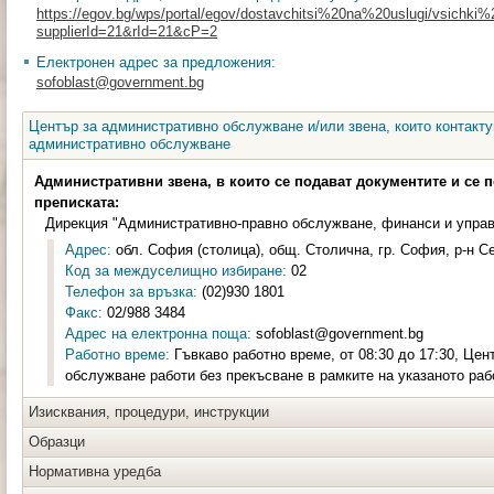
https://egov.bg/wps/portal/egov/dostavchitsi%20na%20uslugi/vsichki%20
supplierId=21&rId=21&cP=2
Електронен адрес за предложения:
sofoblast@government.bg
Център за административно обслужване и/или звена, които контакту
административно обслужване
Административни звена, в които се подават документите и се 
преписката:
Дирекция "Административно-правно обслужване, финанси и управ
Адрес:
обл. София (столица), общ. Столична, гр. София, р-н С
Код за междуселищно избиране:
02
Телефон за връзка:
(02)930 1801
Факс:
02/988 3484
Адрес на електронна поща:
sofoblast@government.bg
Работно време:
Гъвкаво работно време, от 08:30 до 17:30, Це
обслужване работи без прекъсване в рамките на указаното раб
Изисквания, процедури, инструкции
Образци
Нормативна уредба