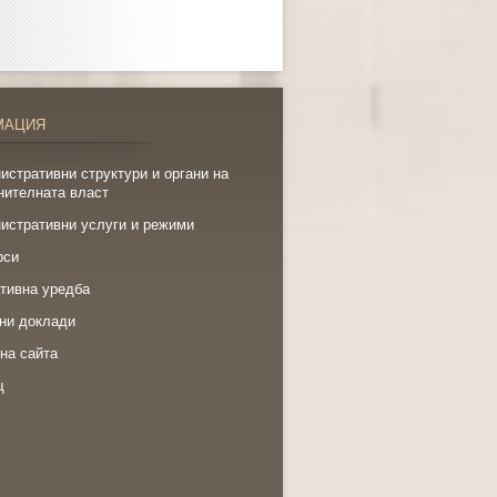
МАЦИЯ
истративни структури и органи на
нителната власт
истративни услуги и режими
рси
тивна уредба
ни доклади
на сайта
щ