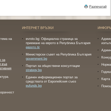
Разпечатай
ИНТЕРНЕТ ВРЪЗКИ
ИНФОР
тема на
evroto.bg: Официална страница за
Админ
приемане на еврото в Република България
изпъл
еврото.бг
Админ
Министерски съвет на Република България
Конку
government.bg
о за
и във
Норма
Портал за обществени консултации
ативния
strategy.bg
Годиш
ктура.
Eдинен информационен портал за
Карта 
средствата от Европейския съюз
eufunds.bg
Помо
озрачност