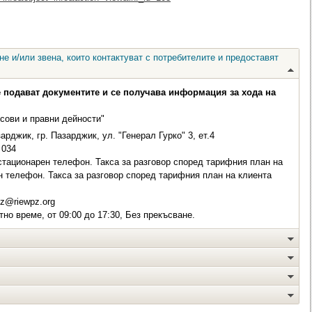
е и/или звена, които контактуват с потребителите и предоставят
е подават документите и се получава информация за хода на
сови и правни дейности"
рджик, гр. Пазарджик, ул. "Генерал Гурко" 3, ет.4
034
стационарен телефон. Такса за разговор според тарифния план на
н телефон. Такса за разговор според тарифния план на клиента
z@riewpz.org
но време, от 09:00 до 17:30, Без прекъсване.