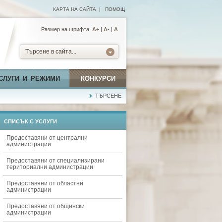
КАРТА НА САЙТА
|
ПОМОЩ
Размер на шрифта:
А+
|
A-
|
A
Търсене в сайта...
СЛУГИ И РЕЖИМИ
КОНКУРСИ
ТЪРСЕНЕ
СПИСЪК С УСЛУГИ
Предоставяни от централни
администрации
Предоставяни от специализирани
териториални администрации
Предоставяни от областни
администрации
Предоставяни от общински
администрации