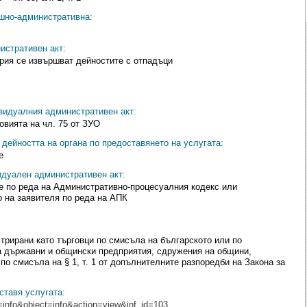
ешно-административна:
истративен акт:
рия се извършват дейностите с отпадъци
видуалния административен акт:
овията на чл. 75 от ЗУО
дейността на органа по предоставянето на услугата:
е
идуален административен акт:
е по реда на Административно-процесуалния кодекс или
 на заявителя по реда на АПК
трирани като търговци по смисъла на българското или по
а държавни и общински предприятия, сдружения на общини,
о смисъла на § 1, т. 1 от допълнителните разпоредби на Закона за
ставя услугата:
=info&object=info&action=view&inf_id=103