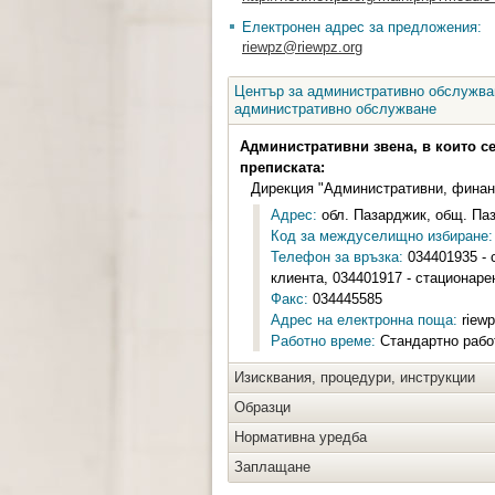
Електронен адрес за предложения:
riewpz@riewpz.org
Център за административно обслужван
административно обслужване
Административни звена, в които с
преписката:
Дирекция "Административни, финан
Адрес:
обл. Пазарджик, общ. Паза
Код за междуселищно избиране:
Телефон за връзка:
034401935 - 
клиента, 034401917 - стационаре
Факс:
034445585
Адрес на електронна поща:
riewp
Работно време:
Стандартно работ
Изисквания, процедури, инструкции
Образци
Нормативна уредба
Заплащане