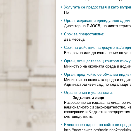
Услугата се предоставя и като вътр
Не
Орган, издаващ индивидуален админ
Директор на РИОСВ, на чиято терито
Срок за предоставяне:
два месеца
Срок на действие на документа/инди
Безсрочно или до изпълнение на усл
Орган, осъществяващ контрол върху 
Министър на околната среда и водит
Орган, пред който се обжалва индив
Министър на околната среда и водит
Административен съд по седалището
Ограничения и условности:
Задължени лица
Разрешение се издава на лица, регис
националното си законодателство, н
кооперации и бюджетни предприятия п
счетоводството.
Електронен адрес, на който се предо
http://new.riewpz.org/main.php?module