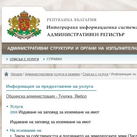
АДМИНИСТРАТИВНИ СТРУКТУРИ И ОРГАНИ НА ИЗПЪЛНИТЕЛН
СПРАВКИ
СПИСЪК С УСЛУГИ
Начало
/
Административни услуги и режими
/
Списък с услуги
/ Информация за 
Информация за предоставяне на услуга
Общинска администрация - Тунджа, Ямбол
Услуга:
Издаване на заповед за изземване на имот
2059
Издаване на заповед за изземване на имот
На основание на:
Закон за собствеността и ползването на земеделските земи (Загл. и