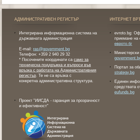
АДМИНИСТРАТИВЕН РЕГИСТЪР
ИНТЕРНЕТ ВР
Интегрирана информационна система на
evroto.bg: О
държавната администрация
приемане на 
еврото.бг
E-mail:
ras@government.bg
Министерски 
Телефон: +359 2 940 29 32
government.b
* Посочените координати са
само за
техническа поддръжка и въпроси във
Портал за об
връзка с работата на Административния
strategy.bg
регистър
. Те не са връзка с
конкретна административна структура.
Eдинен инфо
средствата о
eufunds.bg
Проект "ИИСДА - гаранция за прозрачност
и ефективност"