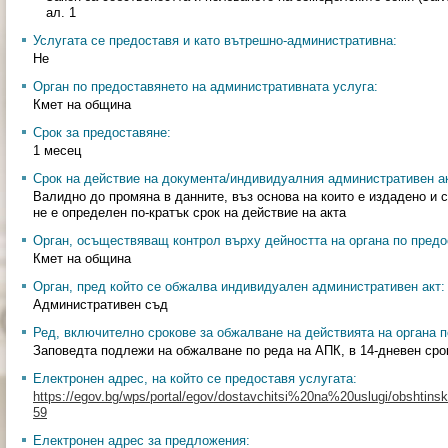
ал. 1
Услугата се предоставя и като вътрешно-административна:
Не
Орган по предоставянето на административната услуга:
Кмет на община
Срок за предоставяне:
1 месец
Срок на действие на документа/индивидуалния административен ак
Валидно до промяна в данните, въз основа на които е издадено и 
не е определен по-кратък срок на действие на акта
Орган, осъществяващ контрол върху дейността на органа по предо
Кмет на община
Орган, пред който се обжалва индивидуален административен акт:
Административен съд
Ред, включително срокове за обжалване на действията на органа п
Заповедта подлежи на обжалване по реда на АПК, в 14-дневен срок
Електронен адрес, на който се предоставя услугата:
https://egov.bg/wps/portal/egov/dostavchitsi%20na%20uslugi/obshtinski
59
Електронен адрес за предложения: