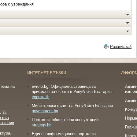
хора с увреждания
Разпечатай
ИНТЕРНЕТ ВРЪЗКИ
ИНФОР
тема на
evroto.bg: Официална страница за
Админ
приемане на еврото в Република България
изпъл
еврото.бг
Админ
Министерски съвет на Република България
Конку
government.bg
о за
и във
Норма
Портал за обществени консултации
ативния
strategy.bg
Годиш
ктура.
Eдинен информационен портал за
Карта 