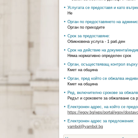
Услугата се предоставя и като вътр
Не
Орган по предоставянето на админис
Орган по приходите
Срок за предоставяне:
Обикновена услуга - 1 раб.ден
Срок на действие на документа/инди
Няма нормативно определен срок
Орган, осъществяващ контрол върху 
Кмет на община
Орган, пред който се обжалва индив
Кмет на община
Ред, включително срокове за обжалв
Редът и сроковете за обжалване са р
Електронен адрес, на който се предо
https://egov.bg/wps/portal/egov/dostavc
Електронен адрес за предложения:
yambol@yambol.bg