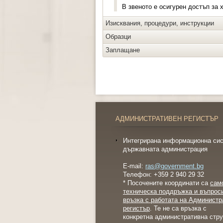
В звеното е осигурен достъп за 
Изисквания, процедури, инструкции
Образци
Заплащане
АДМИНИСТРАТИВЕН РЕГИСТЪР
Интегрирана информационна сис
държавната администрация
E-mail:
ras@government.bg
Телефон: +359 2 940 29 32
* Посочените координати са
сам
техническа поддръжка и въпрос
връзка с работата на Администр
регистър
. Те не са връзка с
конкретна административна стру