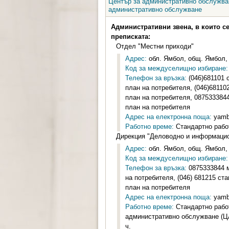
Център за административно обслужван
административно обслужване
Административни звена, в които с
преписката:
Отдел "Местни приходи"
Адрес:
обл. Ямбол, общ. Ямбол, гр
Код за междуселищно избиране:
Телефон за връзка:
(046)681101 
план на потребителя, (046)6811
план на потребителя, 087533384
план на потребителя
Адрес на електронна поща:
yamb
Работно време:
Стандартно работн
Дирекция "Деловодно и информаци
Адрес:
обл. Ямбол, общ. Ямбол, г
Код за междуселищно избиране:
Телефон за връзка:
0875333844 м
на потребителя, (046) 681215 с
план на потребителя
Адрес на електронна поща:
yamb
Работно време:
Стандартно работ
административно обслужване (ЦАО
ч.