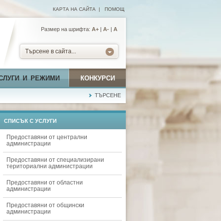
КАРТА НА САЙТА
|
ПОМОЩ
Размер на шрифта:
А+
|
A-
|
A
Търсене в сайта...
СЛУГИ И РЕЖИМИ
КОНКУРСИ
ТЪРСЕНЕ
СПИСЪК С УСЛУГИ
Предоставяни от централни
администрации
Предоставяни от специализирани
териториални администрации
Предоставяни от областни
администрации
Предоставяни от общински
администрации