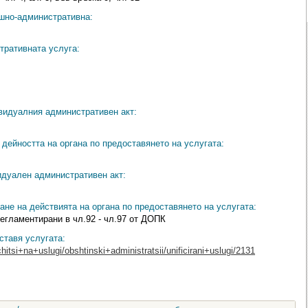
ешно-административна:
тративната услуга:
видуалния административен акт:
дейността на органа по предоставянето на услугата:
идуален административен акт:
ане на действията на органа по предоставянето на услугата:
егламентирани в чл.92 - чл.97 от ДОПК
ставя услугата:
hitsi+na+uslugi/obshtinski+administratsii/unificirani+uslugi/2131