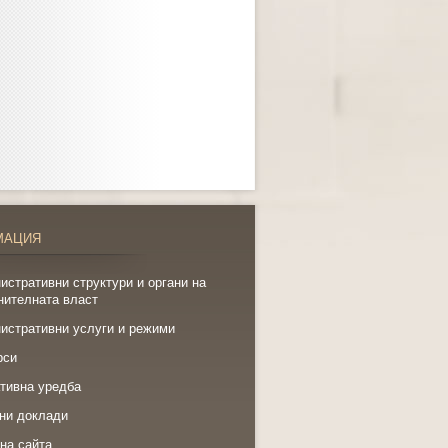
МАЦИЯ
истративни структури и органи на
нителната власт
истративни услуги и режими
рси
тивна уредба
ни доклади
на сайта