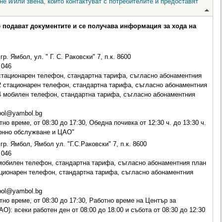
е и/или звена, които контактуват с потребителите и предоставят
е подават документите и се получава информация за хода на
. Ямбол, ул. " Г. С. Раковски" 7, п.к. 8600
046
стационарен телефон, стандартна тарифа, съгласно абонаментния
02 стационарен телефон, стандартна тарифа, съгласно абонаментния
4 мобилен телефон, стандартна тарифа, съгласно абонаментния
ol@yambol.bg
о време, от 08:30 до 17:30, Обедна почивка от 12:30 ч. до 13:30 ч.
онно обслужване и ЦАО"
р. Ямбол, Ямбол ул. "Г.С.Раковски" 7, п.к. 8600
046
обилен телефон, стандартна тарифа, съгласно абонаментния план
тационарен телефон, стандартна тарифа, съгласно абонаментния
ol@yambol.bg
но време, от 08:30 до 17:30, Работно време на Център за
): всеки работен ден от 08:00 до 18:00 и събота от 08:30 до 12:30