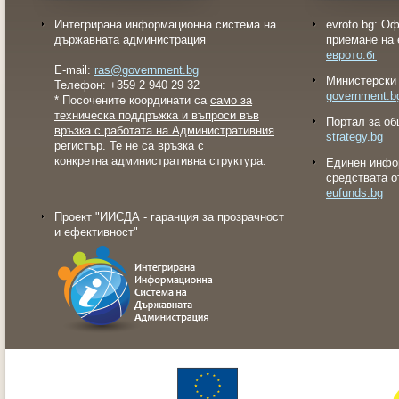
Интегрирана информационна система на
evroto.bg: О
държавната администрация
приемане на 
еврото.бг
E-mail:
ras@government.bg
Министерски 
Телефон: +359 2 940 29 32
government.b
* Посочените координати са
само за
техническа поддръжка и въпроси във
Портал за об
връзка с работата на Административния
strategy.bg
регистър
. Те не са връзка с
конкретна административна структура.
Eдинен инфо
средствата о
eufunds.bg
Проект "ИИСДА - гаранция за прозрачност
и ефективност"