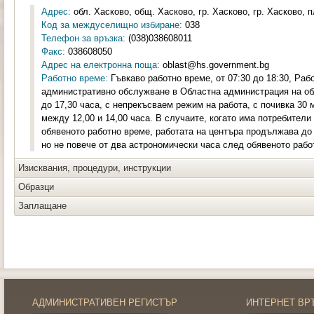
Адрес:
обл. Хасково, общ. Хасково, гр. Хасково, гр. Хасково, п
Код за междуселищно избиране:
038
Телефон за връзка:
(038)038608011
Факс:
038608050
Адрес на електронна поща:
oblast@hs.government.bg
Работно време:
Гъвкаво работно време, от 07:30 до 18:30, Раб
административно обслужване в Областна администрация на обл
до 17,30 часа, с непрекъсваем режим на работа, с почивка 30 
между 12,00 и 14,00 часа. В случаите, когато има потребители
обявеното работно време, работата на центъра продължава до
но не повече от два астрономически часа след обявеното рабо
Изисквания, процедури, инструкции
Образци
Заплащане
АДМИНИСТРАТИВЕН РЕГИСТЪР
ИНТЕРНЕТ ВР