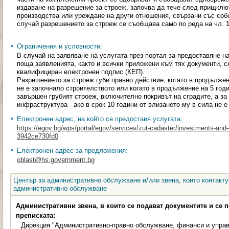
издаване на разрешение за строеж, започва да тече след прищкл
производства или уреждане на други отношения, свързани със собс
случай разрешението за строеж се съобщава само по реда на чл. 14
Ограничения и условности:
В случай на заявяване на услугата през портал за предоставяне н
поща заявленията, както и всички приложени към тях документи, 
квалифициран електронен подпис (КЕП).
Разрешението за строеж губи правно действие, когато в продължен
не е започнало строителството или когато в продължение на 5 годи
завършен грубият строеж, включително покривът на сградите, а за
инфраструктура - ако в срок 10 години от влизането му в сила не 
Електронен адрес, на който се предоставя услугата:
https://egov.bg/wps/portal/egov/services/zut-cadaster/investments-and
3942ce730fd0
Електронен адрес за предложения:
oblast@hs.government.bg
Център за административно обслужване и/или звена, които контакту
административно обслужване
Административни звена, в които се подават документите и се 
преписката:
Дирекция "Административно-правно обслужване, финанси и управ