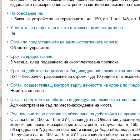
издаването на разрешение за строеж по мотивирано искане на въз
На основание на:
Закон за устройство на територията - чл. 150, ал. 1; чл. 145, ал. 1
Услугата се предоставя и като вътрешно-административна:
Не
Орган по предоставянето на административната услуга:
Областен управител
Срок за предоставяне:
3 месеца, след подаването на окомплектована преписка
Срок на действие на документа/индивидуалния административен ак
ПУП - безсрочно; разрешение за строеж - до 10 години от влизанет
Орган, осъществяващ контрол върху дейността на органа по предо
Няма такъв орган
Орган, пред който се обжалва индивидуален административен акт:
Административен съд по местонахождение на имота
Ред, включително срокове за обжалване на действията на органа п
Съгласно чл. 150, ал. 8 от ЗУТ, заповедта на Областния управител,
компексния проект и разрешението за строеж, в случая на чл. 150, 
обнародване в "Държавен вестник" и може да бъде обжалвана в 30-
В случаите на чл. 150, ал. 6 от ЗУТ за линейните обекти на техни
части на комплексния проект се одобряват и съобщават едновременн