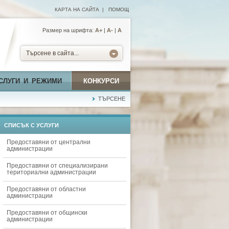
КАРТА НА САЙТА
|
ПОМОЩ
Размер на шрифта:
А+
|
A-
|
A
Търсене в сайта...
СЛУГИ И РЕЖИМИ
КОНКУРСИ
ТЪРСЕНЕ
СПИСЪК С УСЛУГИ
Предоставяни от централни
администрации
Предоставяни от специализирани
териториални администрации
Предоставяни от областни
администрации
Предоставяни от общински
администрации