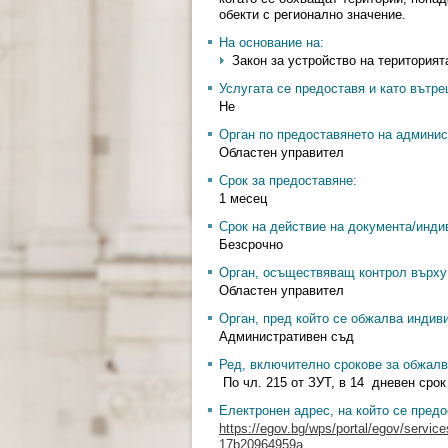
обекти с регионално значение.
На основание на:
Закон за устройство на територията 
Услугата се предоставя и като вътр
Не
Орган по предоставянето на админис
Областен управител
Срок за предоставяне:
1 месец
Срок на действие на документа/инди
Безсрочно
Орган, осъществяващ контрол върху 
Областен управител
Орган, пред който се обжалва индив
Административен съд
Ред, включително срокове за обжалв
По чл. 215 от ЗУТ, в 14 дневен срок
Електронен адрес, на който се предо
https://egov.bg/wps/portal/egov/servi
17b20964959a