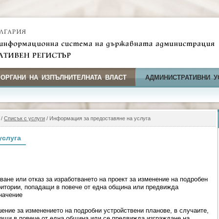
 ОРГАНИ НА ИЗПЪЛНИТЕЛНАТА ВЛАСТ
АДМИНИСТРАТИВНИ У
/
Списък с услуги
/ Информация за предоставяне на услуга
услуга
ане или отказ за изработването на проект за изменение на подробен
ритории, попадащи в повече от една община или предвижда
значение
ение за изменението на подробни устройствени планове, в случаите,
дащи в повече от една община или се предвижда изграждане на