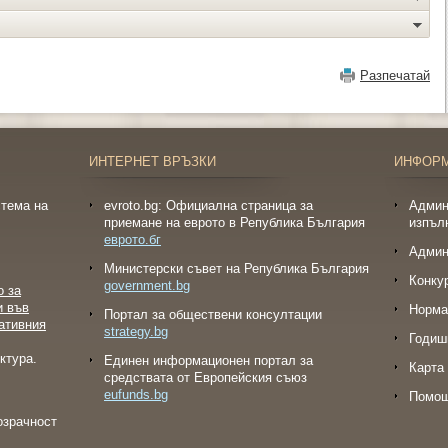
Разпечатай
ИНТЕРНЕТ ВРЪЗКИ
ИНФОР
тема на
evroto.bg: Официална страница за
Админ
приемане на еврото в Република България
изпъл
еврото.бг
Админ
Министерски съвет на Република България
Конку
government.bg
о за
и във
Норма
Портал за обществени консултации
ативния
strategy.bg
Годиш
ктура.
Eдинен информационен портал за
Карта 
средствата от Европейския съюз
eufunds.bg
Помо
озрачност