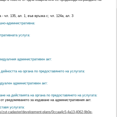
- чл. 135, ал. 1, във връзка с; чл. 124a, ал. 3
ешно-административна:
тративната услуга:
видуалния административен акт:
дейността на органа по предоставянето на услугата:
идуален административен акт:
ане на действията на органа по предоставянето на услугата:
 от уведомяването за издаване на административния акт.
ставя услугата:
ces/zut-cadaster/development-plans/0ccaa4c5-4a13-4062-9b0e-