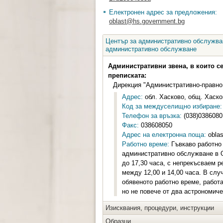
Електронен адрес за предложения:
oblast@hs.government.bg
Център за административно обслужван
административно обслужване
Административни звена, в които с
преписката:
Дирекция "Административно-правно
Адрес:
обл. Хасково, общ. Хасков
Код за междуселищно избиране:
Телефон за връзка:
(038)0386080
Факс:
038608050
Адрес на електронна поща:
oblas
Работно време:
Гъвкаво работно 
административно обслужване в О
до 17,30 часа, с непрекъсваем р
между 12,00 и 14,00 часа. В слу
обявеното работно време, работ
но не повече от два астрономич
Изисквания, процедури, инструкции
Образци