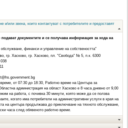
е и/или звена, които контактуват с потребителите и предоставят
е подават документите и се получава информация за хода на
 обслужване, финанси и управление на собствеността"
о, гр. Хасково, гр. Хасково, пл. "Свобода" № 5, п.к. 6300
038
11
t@hs.government.bg
време, от 07:30 до 18:30, Работно време на Центъра за
бластна администрация на област Хасково е 8 часа дневно от 9,00
ежим на работа, с почивка 30 минути, която може да се ползва
чаите, когато има потребители на административни услуги в края на
ата на центъра продължава до приключване на тяхното обслужване,
ески часа след обявеното работно време.