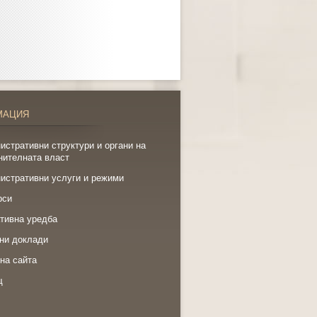
МАЦИЯ
истративни структури и органи на
нителната власт
истративни услуги и режими
рси
тивна уредба
ни доклади
на сайта
щ