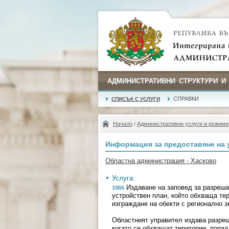
АДМИНИСТРАТИВНИ СТРУКТУРИ И
СПРАВКИ
СПИСЪК С УСЛУГИ
Начало
/
Административни услуги и режими
Информация за предоставяне на 
Областна администрация - Хасково
Услуга:
Издаване на заповед за разрешав
1966
устройствен план, който обхваща те
изграждане на обекти с регионално 
Областният управител издава разреш
когато се обхващат територии, попа