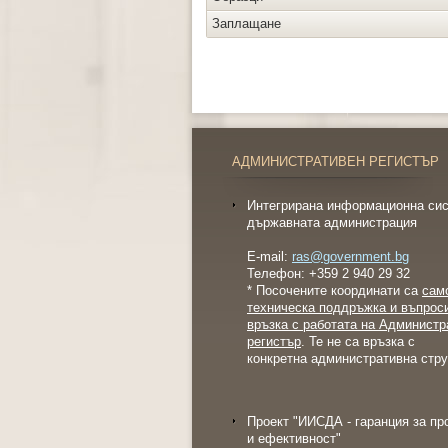
Заплащане
АДМИНИСТРАТИВЕН РЕГИСТЪР
Интегрирана информационна сис
държавната администрация
E-mail:
ras@government.bg
Телефон: +359 2 940 29 32
* Посочените координати са
сам
техническа поддръжка и въпрос
връзка с работата на Администр
регистър
. Те не са връзка с
конкретна административна стру
Проект "ИИСДА - гаранция за пр
и ефективност"