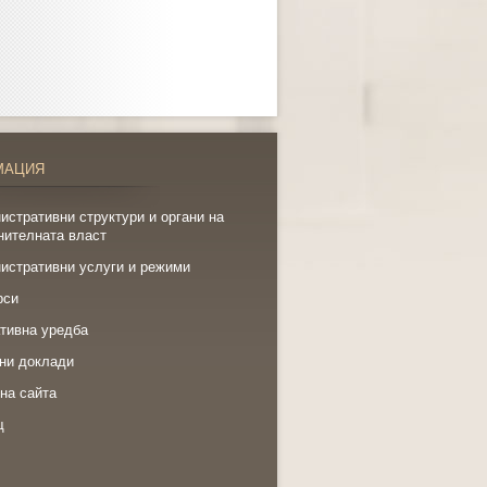
МАЦИЯ
истративни структури и органи на
нителната власт
истративни услуги и режими
рси
тивна уредба
ни доклади
на сайта
щ