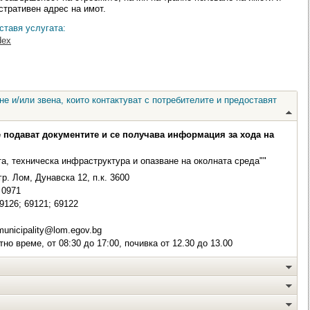
стративен адрес на имот.
ставя услугата:
dex
е и/или звена, които контактуват с потребителите и предоставят
е подават документите и се получава информация за хода на
та, техническа инфраструктура и опазване на околната среда""
р. Лом, Дунавска 12, п.к. 3600
0971
9126; 69121; 69122
unicipality@lom.egov.bg
о време, от 08:30 до 17:00, почивка от 12.30 до 13.00