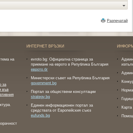
Разпечатай
ИНТЕРНЕТ ВРЪЗКИ
ИНФОР
тема на
evroto.bg: Официална страница за
Админ
приемане на еврото в Република България
изпъл
еврото.бг
Админ
Министерски съвет на Република България
Конку
government.bg
о за
и във
Норма
Портал за обществени консултации
ативния
strategy.bg
Годиш
ктура.
Eдинен информационен портал за
Карта 
средствата от Европейския съюз
eufunds.bg
Помо
озрачност