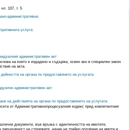
чл. 107, т. 5
ешно-административна:
тративната услуга:
видуалния административен акт:
снова на които е издадено и съдържа, освен ако в специален закон
ствие на акта.
дейността на органа по предоставянето на услугата:
идуален административен акт:
ане на действията на органа по предоставянето на услугата:
Десета от Административнопроцесуалния кодекс пред компетентния
злични документи, във връзка с идентичността на имотите,
а завършеност на строежите, начин на трайно ползване на имоти и