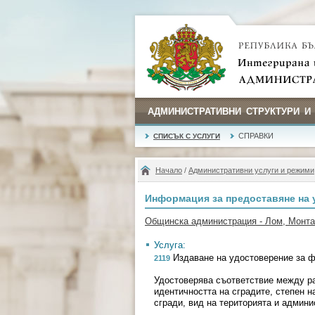
АДМИНИСТРАТИВНИ СТРУКТУРИ И
СПРАВКИ
СПИСЪК С УСЛУГИ
Начало
/
Административни услуги и режими
Информация за предоставяне на 
Общинска администрация - Лом, Монт
Услуга:
Издаване на удостоверение за ф
2119
Удостоверява съответствие между ра
идентичността на сградите, степен н
сгради, вид на територията и админи