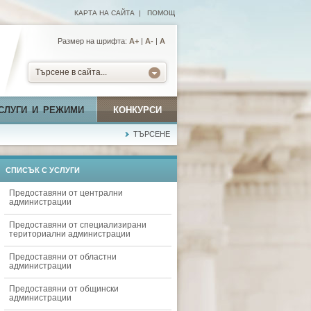
КАРТА НА САЙТА
|
ПОМОЩ
Размер на шрифта:
А+
|
A-
|
A
Търсене в сайта...
СЛУГИ И РЕЖИМИ
КОНКУРСИ
ТЪРСЕНЕ
СПИСЪК С УСЛУГИ
Предоставяни от централни
администрации
Предоставяни от специализирани
териториални администрации
Предоставяни от областни
администрации
Предоставяни от общински
администрации