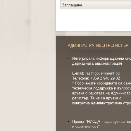
Заплащане
АДМИНИСТРАТИВЕН РЕГИСТЪР
Интегрирана информационна сис
държавната администрация
E-mail:
ras@government.bg
Телефон: +359 2 940 29 32
* Посочените координати са
сам
техническа поддръжка и въпрос
връзка с работата на Администр
регистър
. Те не са връзка с
конкретна административна стру
Проект "ИИСДА - гаранция за пр
и ефективност"