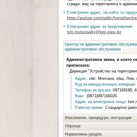
сгради, вид на територията и админи
Електронен адрес, на който се предо
https://auslugi.com/public/home/lom/in
Електронен адрес за предложения:
lom.municipality@lom.egov.bg
Център за административно обслужван
административно обслужване
Административни звена, в които с
преписката:
Дирекция "Устройство на територия
Адрес:
обл. Монтана, общ. Лом, г
Код за междуселищно избиране:
Телефон за връзка:
097169195; 6
Факс:
(0971)097166026
Адрес на електронна поща:
lom.m
Работно време:
Стандартно работн
Изисквания, процедури, инструкции
Образци
Нормативна уредба