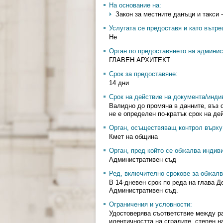
На основание на:
Закон за местните данъци и такси - 
Услугата се предоставя и като вътр
Не
Орган по предоставянето на админис
ГЛАВЕН АРХИТЕКТ
Срок за предоставяне:
14 дни
Срок на действие на документа/инди
Валидно до промяна в данните, въз о
не е определен по-кратък срок на дей
Орган, осъществяващ контрол върху 
Кмет на община
Орган, пред който се обжалва индив
Административен съд
Ред, включително срокове за обжалв
В 14-дневен срок по реда на глава 
Административен съд.
Ограничения и условности:
Удостоверява съответствие между ра
идентичността на сградите, степен н