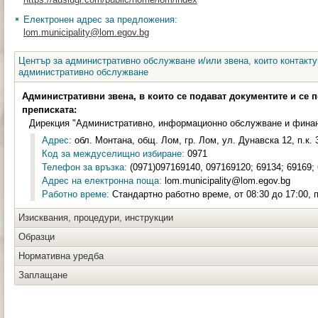
Електронен адрес за предложения:
lom.municipality@lom.egov.bg
Център за административно обслужване и/или звена, които контакту
административно обслужване
Административни звена, в които се подават документите и се 
преписката:
Дирекция "Административно, информационно обслужване и фина
Адрес:
обл. Монтана, общ. Лом, гр. Лом, ул. Дунавска 12, п.к. 
Код за междуселищно избиране:
0971
Телефон за връзка:
(0971)097169140, 097169120; 69134; 69169;
Адрес на електронна поща:
lom.municipality@lom.egov.bg
Работно време:
Стандартно работно време, от 08:30 до 17:00, п
Изисквания, процедури, инструкции
Образци
Нормативна уредба
Заплащане