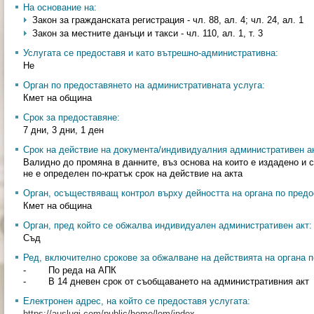
На основание на:
Закон за гражданската регистрация - чл. 88, ал. 4; чл. 24, ал. 1
Закон за местните данъци и такси - чл. 110, ал. 1, т. 3
Услугата се предоставя и като вътрешно-административна:
Не
Орган по предоставянето на административната услуга:
Кмет на община
Срок за предоставяне:
7 дни, 3 дни, 1 ден
Срок на действие на документа/индивидуалния административен ак
Валидно до промяна в данните, въз основа на които е издадено и 
не е определен по-кратък срок на действие на акта
Орган, осъществяващ контрол върху дейността на органа по предо
Кмет на община
Орган, пред който се обжалва индивидуален административен акт:
Съд
Ред, включително срокове за обжалване на действията на органа п
- По реда на АПК
- В 14 дневен срок от съобщаването на административния акт
Електронен адрес, на който се предоставя услугата:
https://auslugi.com/public/home/lom/index