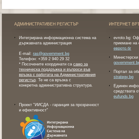
АДМИНИСТРАТИВЕН РЕГИСТЪР
ИНТЕРНЕТ ВР
Интегрирана информационна система на
evroto.bg: О
държавната администрация
приемане на 
еврото.бг
E-mail:
ras@government.bg
Министерски 
Телефон: +359 2 940 29 32
government.b
* Посочените координати са
само за
техническа поддръжка и въпроси във
Портал за об
връзка с работата на Административния
strategy.bg
регистър
. Те не са връзка с
конкретна административна структура.
Eдинен инфо
средствата о
eufunds.bg
Проект "ИИСДА - гаранция за прозрачност
и ефективност"