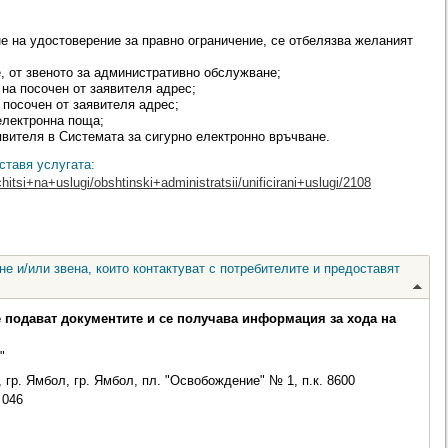
не на удостоверение за правно ограничение, се отбелязва желаният
, от звеното за административно обслужване;
 на посочен от заявителя адрес;
а посочен от заявителя адрес;
 електронна поща;
явителя в Системата за сигурно електронно връчване.
ставя услугата:
hitsi+na+uslugi/obshtinski+administratsii/unificirani+uslugi/2108
е и/или звена, които контактуват с потребителите и предоставят
е подават документите и се получава информация за хода на
"
 гр. Ямбол, гр. Ямбол, пл. "Освобождение" № 1, п.к. 8600
046