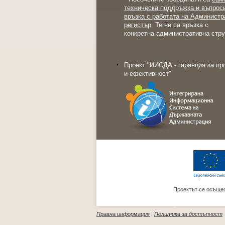
техническа поддръжка и въпрос
връзка с работата на Администр
регистър
. Те не са връзка с
конкретна административна стру
Проект "ИИСДА - гаранция за пр
и ефективност"
Проектът се осъщес
Правна информация
|
Политика за достъпност