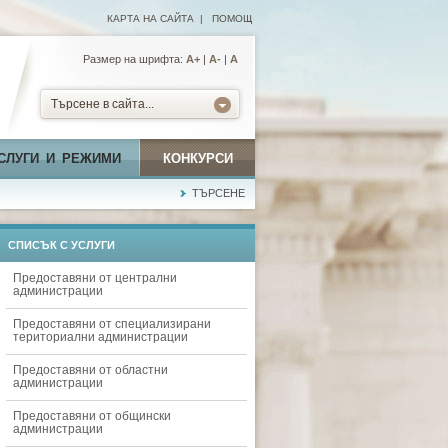
КАРТА НА САЙТА
|
ПОМОЩ
Размер на шрифта:
А+
|
A-
|
A
Търсене в сайта...
СЛУГИ И РЕЖИМИ
КОНКУРСИ
ТЪРСЕНЕ
СПИСЪК С УСЛУГИ
Предоставяни от централни
администрации
Предоставяни от специализирани
териториални администрации
Предоставяни от областни
администрации
Предоставяни от общински
администрации