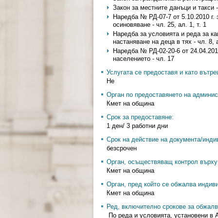
Закон за местните данъци и такси - ч
Наредба № РД-07-7 от 5.10.2010 г.
осиновяване - чл. 25, ал. 1, т. 1
Наредба за условията и реда за к
настаняване на деца в тях - чл. 8, а
Наредба № РД-02-20-6 от 24.04.201
населението - чл. 17
Услугата се предоставя и като вътр
Не
Орган по предоставянето на админис
Кмет на община
Срок за предоставяне:
1 ден/ 3 работни дни
Срок на действие на документа/инди
безсрочен
Орган, осъществяващ контрол върху 
Кмет на община
Орган, пред който се обжалва индив
Кмет на община
Ред, включително срокове за обжалв
По реда и условията, установени в 