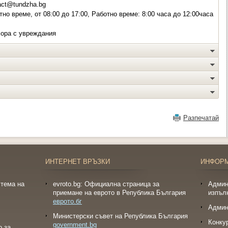
act@tundzha.bg
но време, от 08:00 до 17:00, Работно време: 8:00 часа до 12:00часа
хора с увреждания
Разпечатай
ИНТЕРНЕТ ВРЪЗКИ
ИНФОР
тема на
evroto.bg: Официална страница за
Админ
приемане на еврото в Република България
изпъл
еврото.бг
Админ
Министерски съвет на Република България
Конку
government.bg
о за