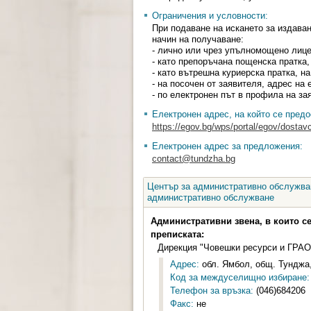
Ограничения и условности:
При подаване на искането за издава
начин на получаване:
- лично или чрез упълномощено лице
- като препоръчана пощенска пратка,
- като вътрешна куриерска пратка, н
- на посочен от заявителя, адрес на
- по електронен път в профила на за
Електронен адрес, на който се предо
https://egov.bg/wps/portal/egov/dostavc
Електронен адрес за предложения:
contact@tundzha.bg
Център за административно обслужван
административно обслужване
Административни звена, в които с
преписката:
Дирекция "Човешки ресурси и ГРАО
Адрес:
обл. Ямбол, общ. Тунджа,
Код за междуселищно избиране:
Телефон за връзка:
(046)684206
Факс:
не