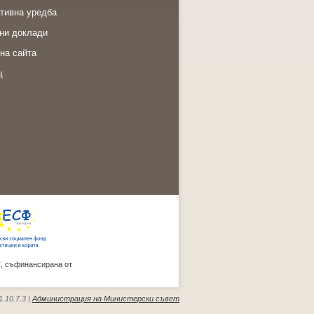
тивна уредба
ни доклади
на сайта
щ
”, съфинансирана от
.10.7.3 |
Администрация на Министерски съвет