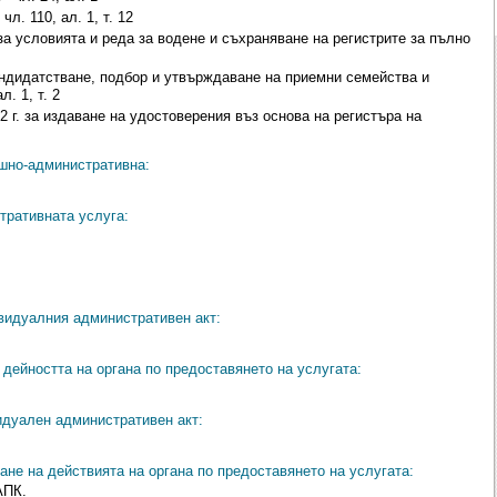
л. 110, ал. 1, т. 12
 за условията и реда за водене и съхраняване на регистрите за пълно
андидатстване, подбор и утвърждаване на приемни семейства и
л. 1, т. 2
2 г. за издаване на удостоверения въз основа на регистъра на
ешно-административна:
тративната услуга:
видуалния административен акт:
дейността на органа по предоставянето на услугата:
идуален административен акт:
ане на действията на органа по предоставянето на услугата:
АПК.