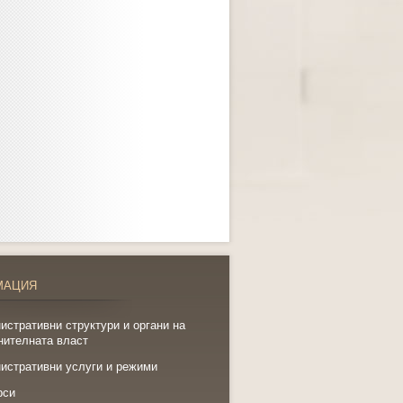
МАЦИЯ
истративни структури и органи на
нителната власт
истративни услуги и режими
рси