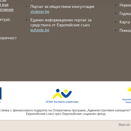
и във
Норма
Портал за обществени консултации
ативния
strategy.bg
Годиш
ктура.
Eдинен информационен портал за
Карта 
средствата от Европейския съюз
eufunds.bg
Помо
озрачност
твява с финансовата подкрепа на Оперативна програма „Административен капацитет
Европейския съюз чрез Европейския социален фонд
Версия 1