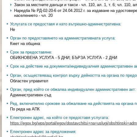
Закон за местните данъци и такси - чл. 110, ал. 1, т. 6; чл. 110, ал.
Наредба № РД-02-20-6 от 24.04.2012 г. за издаване на удостовер
населението - чл. 20
Услугата се предоставя и като вътрешно-административна:
Не
Орган по предоставянето на административната услуга:
Кмет на община
Срок за предоставяне:
ОБИКНОВЕНА УСЛУГА - 5 ДНИ; БЪРЗА УСЛУГА - 2 ДНИ
Срок на действие на документа/индивидуалния административен ак
Орган, осъществяващ контрол върху дейността на органа по предо
Областен управител
Орган, пред който се обжалва индивидуален административен акт:
Административен съд
Ред, включително срокове за обжалване на действията на органа п
По реда на АПК
Електронен адрес, на който се предоставя услугата:
https://egov.bg/wps/portal/egov/dostavchitsi+na+uslugi/obshtinski+admin
Електронен адрес за предложения: