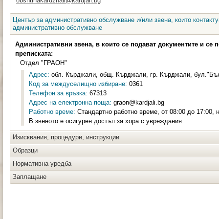
obshtinakardzhali@kardjali.bg
Център за административно обслужване и/или звена, които контакту
административно обслужване
Административни звена, в които се подават документите и се 
преписката:
Отдел "ГРАОН"
Адрес:
обл. Кърджали, общ. Кърджали, гр. Кърджали, бул."Бълг
Код за междуселищно избиране:
0361
Телефон за връзка:
67313
Адрес на електронна поща:
graon@kardjali.bg
Работно време:
Стандартно работно време, от 08:00 до 17:00, 
В звеното е осигурен достъп за хора с увреждания
Изисквания, процедури, инструкции
Образци
Нормативна уредба
Заплащане