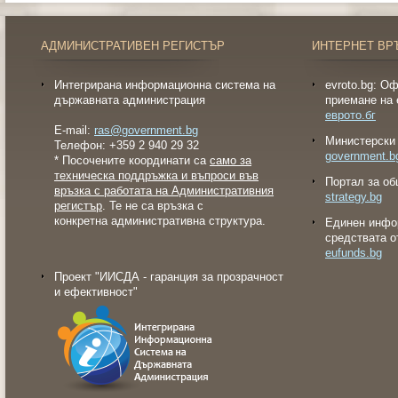
АДМИНИСТРАТИВЕН РЕГИСТЪР
ИНТЕРНЕТ ВР
Интегрирана информационна система на
evroto.bg: О
държавната администрация
приемане на 
еврото.бг
E-mail:
ras@government.bg
Министерски 
Телефон: +359 2 940 29 32
government.b
* Посочените координати са
само за
техническа поддръжка и въпроси във
Портал за об
връзка с работата на Административния
strategy.bg
регистър
. Те не са връзка с
конкретна административна структура.
Eдинен инфо
средствата о
eufunds.bg
Проект "ИИСДА - гаранция за прозрачност
и ефективност"