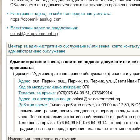
Обжалването е в едномесечен срок от изтичане на срока за произн
Електронен адрес, на който се предоставя услугата:
https://obpernik.auslugi.com
Електронен адрес за предложения:
oblast@pk.government.bg
Център за административно обслужване и/или звена, които контакту
административно обслужване
Административни звена, в които се подават документите и се 
преписката:
Дирекция "Административно-правно обслужване, финанси и управ
Адрес:
обл. Перник, общ. Перник, гр. Перник, ул. „Свети Иван Р
Код за междуселищно избиране:
076
Телефон за връзка:
(076)076 64 99 51, 076649914
Адрес на електронна поща:
oblast@pk.government.bg
Работно време:
Гъвкаво работно време, от 09:00 до 17:30, В О
променливи граници, осем часа дневно, с период на задължите
часа. Звеното за административно обслужване е с работно врем
Телефон за връзка: 076 64 99 51; 076 64 99 14 - телефонът е с
градски разговор според тарифния план на съответния потреби
Изисквания, процедури, инструкции