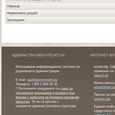
Образци
Нормативна уредба
Заплащане
АДМИНИСТРАТИВЕН РЕГИСТЪР
ИНТЕРНЕТ ВР
Интегрирана информационна система на
evroto.bg: О
държавната администрация
приемане на 
еврото.бг
E-mail:
ras@government.bg
Министерски 
Телефон: +359 2 940 29 32
government.b
* Посочените координати са
само за
техническа поддръжка и въпроси във
Портал за об
връзка с работата на Административния
strategy.bg
регистър
. Те не са връзка с
конкретна административна структура.
Eдинен инфо
средствата о