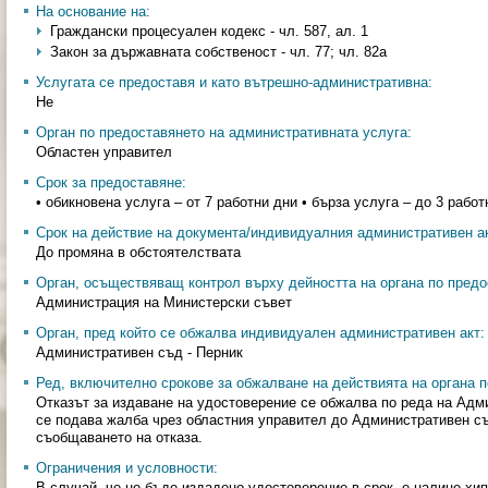
На основание на:
Граждански процесуален кодекс - чл. 587, ал. 1
Закон за държавната собственост - чл. 77; чл. 82а
Услугата се предоставя и като вътрешно-административна:
Не
Орган по предоставянето на административната услуга:
Областен управител
Срок за предоставяне:
• обикновена услуга – от 7 работни дни • бърза услуга – до 3 работ
Срок на действие на документа/индивидуалния административен ак
До промяна в обстоятелствата
Орган, осъществяващ контрол върху дейността на органа по предо
Администрация на Министерски съвет
Орган, пред който се обжалва индивидуален административен акт:
Административен съд - Перник
Ред, включително срокове за обжалване на действията на органа п
Отказът за издаване на удостоверение се обжалва по реда на Адм
се подава жалба чрез областния управител до Административен съд
съобщаването на отказа.
Ограничения и условности:
В случай, че не бъде издадено удостоверение в срок, е налице хи