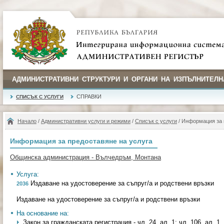
АДМИНИСТРАТИВНИ СТРУКТУРИ И ОРГАНИ НА ИЗПЪЛНИТЕЛН
СПРАВКИ
СПИСЪК С УСЛУГИ
Начало
/
Административни услуги и режими
/
Списък с услуги
/ Информация за 
Информация за предоставяне на услуга
Общинска администрация - Вълчедръм, Монтана
Услуга:
Издаване на удостоверение за съпруг/а и родствени връзки
2036
Издаване на удостоверение за съпруг/а и родствени връзки
На основание на:
Закон за гражданската регистрация - чл. 24, ал. 1; чл. 106, ал. 1, т