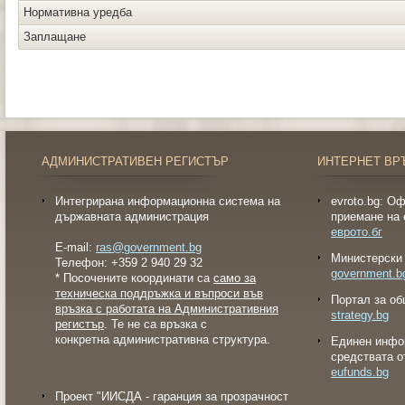
Нормативна уредба
Заплащане
АДМИНИСТРАТИВЕН РЕГИСТЪР
ИНТЕРНЕТ ВР
Интегрирана информационна система на
evroto.bg: О
държавната администрация
приемане на 
еврото.бг
E-mail:
ras@government.bg
Министерски 
Телефон: +359 2 940 29 32
government.b
* Посочените координати са
само за
техническа поддръжка и въпроси във
Портал за об
връзка с работата на Административния
strategy.bg
регистър
. Те не са връзка с
конкретна административна структура.
Eдинен инфо
средствата о
eufunds.bg
Проект "ИИСДА - гаранция за прозрачност