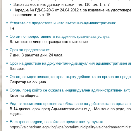
Закон за местните данъци и такси - чл. 110, ал. 1, т. 7
Наредба № РД-02-20-6 от 24.04.2012 г. за издаване на удостовер
населението - чл. 15
Услугата се предоставя и като вътрешно-административна:
Не
Орган по предоставянето на административната услуга:
Длъжностно лице по гражданско състояние
Срок за предоставяне:
7 дни, 3 работни дни, 24 часа
Срок на действие на документа/индивидуалния административен ак
без срок
Орган, осъществяващ контрол върху дейността на органа по предо
Секретар на община
Орган, пред който се обжалва индивидуален административен акт:
Кмет на община
Ред, включително срокове за обжалване на действията на органа п
В 14-дневен срок пред Административен съд - Монтана по реда, 
кодекс.
Електронен адрес, на който се предоставя услугата:
https://valchedram.egov.bg/wps/portal/municipality-valchedram/administ