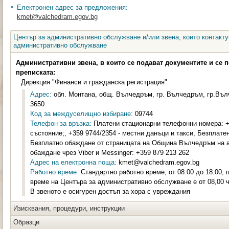
Електронен адрес за предложения:
kmet@valchedram.egov.bg
Център за административно обслужване и/или звена, които контакту
административно обслужване
Административни звена, в които се подават документите и се 
преписката:
Дирекция "Финанси и гражданска регистрация"
Адрес:
обл. Монтана, общ. Вълчедръм, гр. Вълчедръм, гр.Вълч
3650
Код за междуселищно избиране:
09744
Телефон за връзка:
Платени стационарни телефонни номера: +3
състояние;, +359 9744/2354 - местни данъци и такси, Безплат
Безплатно обаждане от страницата на Община Вълчедръм на ад
обаждане чрез Viber и Messinger: +359 879 213 262
Адрес на електронна поща:
kmet@valchedram.egov.bg
Работно време:
Стандартно работно време, от 08:00 до 18:00, п
време на Центъра за административно обслужване е от 08,00 ч.
В звеното е осигурен достъп за хора с увреждания
Изисквания, процедури, инструкции
Образци