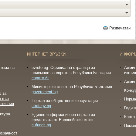
Разпечатай
ИНТЕРНЕТ ВРЪЗКИ
ИНФОР
тема на
evroto.bg: Официална страница за
Админ
приемане на еврото в Република България
изпъл
еврото.бг
Админ
Министерски съвет на Република България
Конку
government.bg
о за
и във
Норма
Портал за обществени консултации
ативния
strategy.bg
Годиш
ктура.
Eдинен информационен портал за
Карта 
средствата от Европейския съюз
eufunds.bg
Помо
озрачност