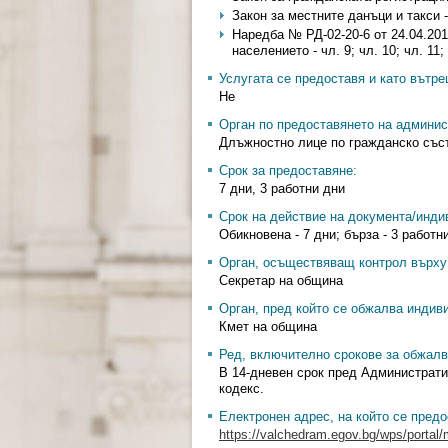
Закон за местните данъци и такси - ч
Наредба № РД-02-20-6 от 24.04.201
населението - чл. 9; чл. 10; чл. 11;
Услугата се предоставя и като вътр
Не
Орган по предоставянето на админис
Длъжностно лице по гражданско със
Срок за предоставяне:
7 дни, 3 работни дни
Срок на действие на документа/инди
Обикновена - 7 дни; бърза - 3 работн
Орган, осъществяващ контрол върху 
Секретар на община
Орган, пред който се обжалва индив
Кмет на община
Ред, включително срокове за обжалв
В 14-дневен срок пред Администрати
кодекс.
Електронен адрес, на който се предо
https://valchedram.egov.bg/wps/portal/