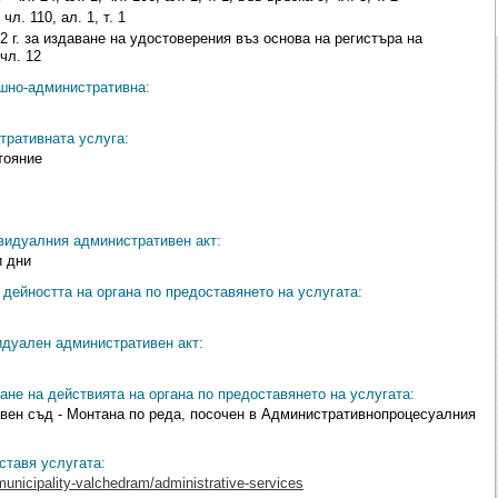
л. 110, ал. 1, т. 1
2 г. за издаване на удостоверения въз основа на регистъра на
 чл. 12
ешно-административна:
тративната услуга:
тояние
видуалния административен акт:
и дни
дейността на органа по предоставянето на услугата:
идуален административен акт:
ане на действията на органа по предоставянето на услугата:
вен съд - Монтана по реда, посочен в Административнопроцесуалния
ставя услугата:
municipality-valchedram/administrative-services