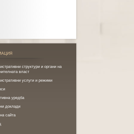
МАЦИЯ
истративни структури и органи на
нителната власт
истративни услуги и режими
рси
тивна уредба
ни доклади
на сайта
щ