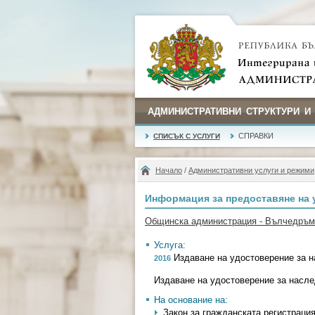
АДМИНИСТРАТИВНИ СТРУКТУРИ И
СПРАВКИ
СПИСЪК С УСЛУГИ
Начало
/
Административни услуги и режими
Информация за предоставяне на 
Общинска администрация - Вълчедръм
Услуга:
Издаване на удостоверение за 
2016
Издаване на удостоверение за насл
На основание на:
Закон за гражданската регистрация - 