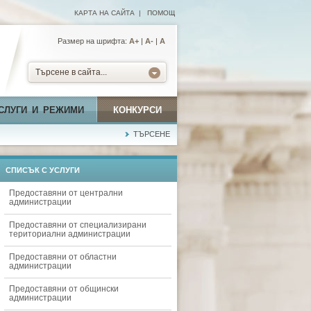
КАРТА НА САЙТА
|
ПОМОЩ
Размер на шрифта:
А+
|
A-
|
A
Търсене в сайта...
СЛУГИ И РЕЖИМИ
КОНКУРСИ
ТЪРСЕНЕ
СПИСЪК С УСЛУГИ
Предоставяни от централни
администрации
Предоставяни от специализирани
териториални администрации
Предоставяни от областни
администрации
Предоставяни от общински
администрации