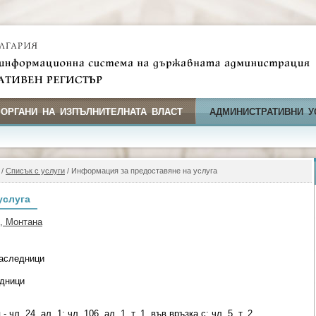
 ОРГАНИ НА ИЗПЪЛНИТЕЛНАТА ВЛАСТ
АДМИНИСТРАТИВНИ У
/
Списък с услуги
/ Информация за предоставяне на услуга
услуга
, Монтана
наследници
едници
чл. 24, ал. 1; чл. 106, ал. 1, т. 1, във връзка с; чл. 5, т. 2