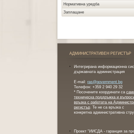
Нормативна уредба
Заплащане
АДМИНИСТРАТИВЕН РЕГИСТЪР
Интегрирана информационна сис
държавната администрация
E-mail:
ras@government.bg
Телефон: +359 2 940 29 32
* Посочените координати са
сам
техническа поддръжка и въпрос
връзка с работата на Администр
регистър
. Те не са връзка с
конкретна административна стру
Проект "ИИСДА - гаранция за пр