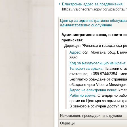
Електронен адрес за предложения:
https://valchedram.egov.bg/wps/portal/
Център за административно обслужван
административно обслужване
Административни звена, в които с
преписката:
Дирекция "Финанси и гражданска ре
Адрес:
обл. Монтана, общ. Вълче
3650
Код за междуселищно избиране:
Телефон за връзка:
Платени стац
състояние;, +359 9744/2354 - ме
Безплатно обаждане от страница
обаждане чрез Viber и Messinger
Адрес на електронна поща:
kmet
Работно време:
Стандартно работн
време на Центъра за администрат
В звеното е осигурен достъп за 
Изисквания, процедури, инструкции
Образци