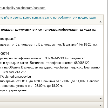
municipality-valchedram/contacts
е и/или звена, които контактуват с потребителите и предоставят
е подават документите и се получава информация за хода на
гистрация"
дръм, гр. Вълчедръм, гр.Вълчедръм, ул."България" № 18-20, п.к.
09744
ионарни телефонни номера: +359 9744/2130 - гражданско
стни данъци и такси, Безплатен телефонен номер: 080088122,
та на Община Вълчедръм на адрес: valchedram.egov.bg, Безплатно
: +359 879 213 262
@valchedram.egov.bg
о време, от 08:00 до 18:00, почивка от 12,00ч. до 14,00ч. Работно
ивно обслужване е от 08,00 ч. до 18.00 ч.
хора с увреждания