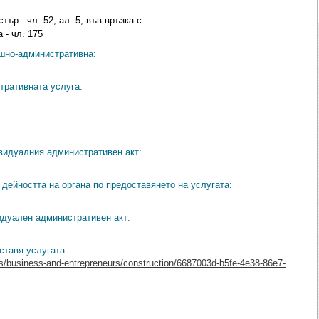
тър - чл. 52, ал. 5, във връзка с
 - чл. 175
ешно-административна:
тративната услуга:
видуалния административен акт:
дейността на органа по предоставянето на услугата:
идуален административен акт:
ставя услугата:
es/business-and-entrepreneurs/construction/6687003d-b5fe-4e38-86e7-