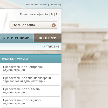
КАРТА НА САЙТА
|
ПОМОЩ
Размер на шрифта:
А+
|
A-
|
A
Търсене в сайта...
СЛУГИ И РЕЖИМИ
КОНКУРСИ
ТЪРСЕНЕ
СПИСЪК С УСЛУГИ
Предоставяни от централни
администрации
Предоставяни от специализирани
териториални администрации
Предоставяни от областни
администрации
Предоставяни от общински
администрации