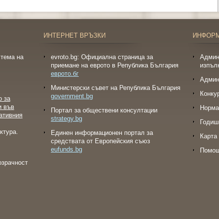
ИНТЕРНЕТ ВРЪЗКИ
ИНФОР
тема на
evroto.bg: Официална страница за
Админ
приемане на еврото в Република България
изпъл
еврото.бг
Админ
Министерски съвет на Република България
Конку
government.bg
о за
и във
Норма
Портал за обществени консултации
ативния
strategy.bg
Годиш
ктура.
Eдинен информационен портал за
Карта 
средствата от Европейския съюз
eufunds.bg
Помо
озрачност