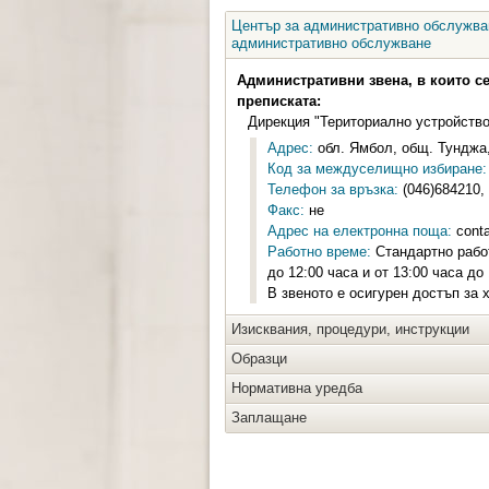
Център за административно обслужван
административно обслужване
Административни звена, в които с
преписката:
Дирекция "Териториално устройство
Адрес:
обл. Ямбол, общ. Тунджа,
Код за междуселищно избиране:
Телефон за връзка:
(046)684210,
Факс:
не
Адрес на електронна поща:
cont
Работно време:
Стандартно работ
до 12:00 часа и от 13:00 часа до
В звеното е осигурен достъп за 
Изисквания, процедури, инструкции
Образци
Нормативна уредба
Заплащане