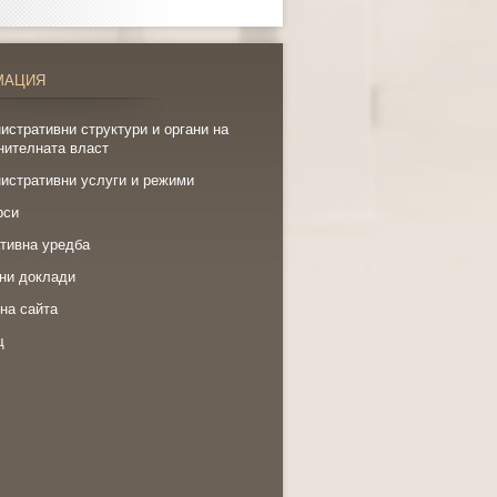
МАЦИЯ
истративни структури и органи на
нителната власт
истративни услуги и режими
рси
тивна уредба
ни доклади
на сайта
щ