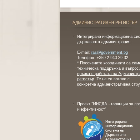
АДМИНИСТРАТИВЕН РЕГИСТЪР
Интегрирана информационна сис
държавната администрация
E-mail:
ras@government.bg
Телефон: +359 2 940 29 32
* Посочените координати са
сам
техническа поддръжка и въпрос
връзка с работата на Администр
регистър
. Те не са връзка с
конкретна административна стру
Проект "ИИСДА - гаранция за пр
и ефективност"