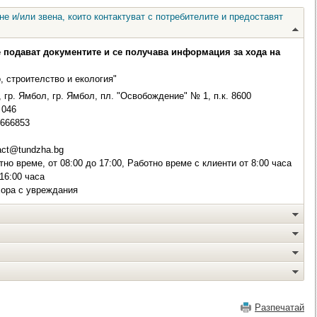
е и/или звена, които контактуват с потребителите и предоставят
е подават документите и се получава информация за хода на
, строителство и екология"
 гр. Ямбол, гр. Ямбол, пл. "Освобождение" № 1, п.к. 8600
046
 666853
act@tundzha.bg
но време, от 08:00 до 17:00, Работно време с клиенти от 8:00 часа
 16:00 часа
хора с увреждания
Разпечатай