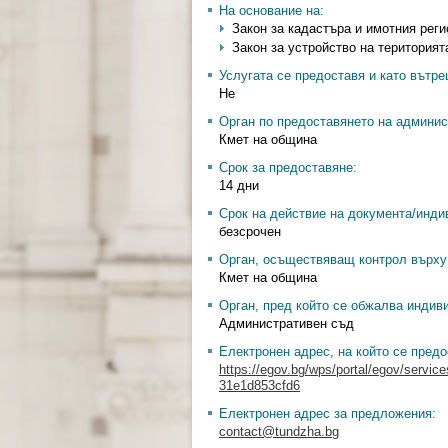
На основание на:
Закон за кадастъра и имотния регис
Закон за устройство на територията
Услугата се предоставя и като вътр
Не
Орган по предоставянето на админис
Кмет на община
Срок за предоставяне:
14 дни
Срок на действие на документа/инди
безсрочен
Орган, осъществяващ контрол върху 
Кмет на община
Орган, пред който се обжалва индив
Административен съд
Електронен адрес, на който се предо
https://egov.bg/wps/portal/egov/servic
31e1d853cfd6
Електронен адрес за предложения:
contact@tundzha.bg