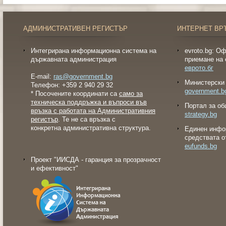
АДМИНИСТРАТИВЕН РЕГИСТЪР
ИНТЕРНЕТ ВР
Интегрирана информационна система на
evroto.bg: О
държавната администрация
приемане на 
еврото.бг
E-mail:
ras@government.bg
Министерски 
Телефон: +359 2 940 29 32
government.b
* Посочените координати са
само за
техническа поддръжка и въпроси във
Портал за об
връзка с работата на Административния
strategy.bg
регистър
. Те не са връзка с
конкретна административна структура.
Eдинен инфо
средствата о
eufunds.bg
Проект "ИИСДА - гаранция за прозрачност
и ефективност"