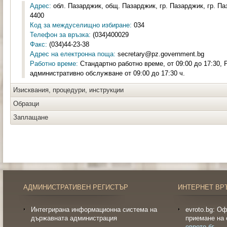
Адрес:
обл. Пазарджик, общ. Пазарджик, гр. Пазарджик, гр. Па
4400
Код за междуселищно избиране:
034
Телефон за връзка:
(034)400029
Факс:
(034)44-23-38
Адрес на електронна поща:
secretary@pz.government.bg
Работно време:
Стандартно работно време, от 09:00 до 17:30, 
административно обслужване от 09:00 до 17:30 ч.
Изисквания, процедури, инструкции
Образци
Заплащане
АДМИНИСТРАТИВЕН РЕГИСТЪР
ИНТЕРНЕТ ВР
Интегрирана информационна система на
evroto.bg: О
държавната администрация
приемане на 
еврото.бг