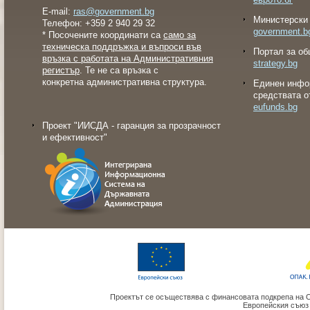
E-mail:
ras@government.bg
Министерски 
Телефон: +359 2 940 29 32
government.b
* Посочените координати са
само за
техническа поддръжка и въпроси във
Портал за об
връзка с работата на Административния
strategy.bg
регистър
. Те не са връзка с
конкретна административна структура.
Eдинен инфо
средствата о
eufunds.bg
Проект "ИИСДА - гаранция за прозрачност
и ефективност"
Проектът се осъществява с финансовата подкрепа на 
Европейския съюз