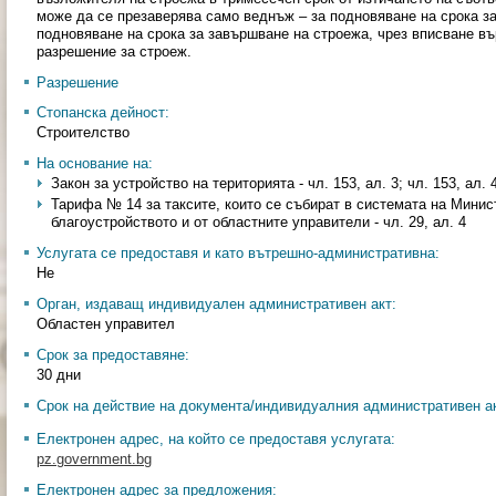
може да се презаверява само веднъж – за подновяване на срока за
подновяване на срока за завършване на строежа, чрез вписване в
разрешение за строеж.
Разрешение
Стопанска дейност:
Строителство
На основание на:
Закон за устройство на територията - чл. 153, ал. 3; чл. 153, ал. 
Тарифа № 14 за таксите, които се събират в системата на Минис
благоустройството и от областните управители - чл. 29, ал. 4
Услугата се предоставя и като вътрешно-административна:
Не
Орган, издаващ индивидуален административен акт:
Областен управител
Срок за предоставяне:
30 дни
Срок на действие на документа/индивидуалния административен ак
Електронен адрес, на който се предоставя услугата:
pz.government.bg
Електронен адрес за предложения: