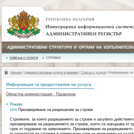
АДМИНИСТРАТИВНИ СТРУКТУРИ И ОРГАНИ НА ИЗПЪЛНИТЕЛН
СПРАВКИ
СПИСЪК С УСЛУГИ
Начало
/
Административни услуги и режими
/
Списък с услуги
/ Информация за 
Информация за предоставяне на услуга
Областна администрация - Пазарджик
Режим:
Презаверяване на разрешение за строеж
1976
Строежите, за които разрешението за строеж е загубило действиет
презаверяване на разрешението за строеж, което се извършва от орг
срок от подаване на заявлението. Презаверяване на разрешението
възложителя на строежа в тримесечен срок от изтичането на съотв