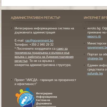
АДМИНИСТРАТИВЕН РЕГИСТЪР
ИНТЕРНЕТ ВР
Интегрирана информационна система на
evroto.bg: О
държавната администрация
приемане на 
еврото.бг
E-mail:
ras@government.bg
Министерски 
Телефон: +359 2 940 29 32
government.b
* Посочените координати са
само за
техническа поддръжка и въпроси във
Портал за об
връзка с работата на Административния
strategy.bg
регистър
. Те не са връзка с
конкретна административна структура.
Eдинен инфо
средствата о
eufunds.bg
Проект "ИИСДА - гаранция за прозрачност
и ефективност"