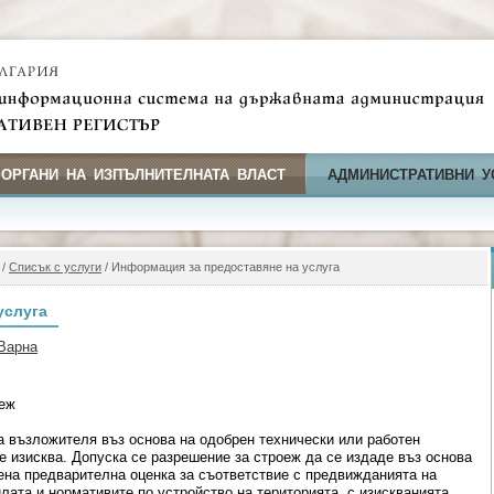
 ОРГАНИ НА ИЗПЪЛНИТЕЛНАТА ВЛАСТ
АДМИНИСТРАТИВНИ У
/
Списък с услуги
/ Информация за предоставяне на услуга
услуга
Варна
оеж
а възложителя въз основа на одобрен технически или работен
се изисква. Допуска се разрешение за строеж да се издаде въз основа
ена предварителна оценка за съответствие с предвижданията на
лата и нормативите по устройство на територията, с изискванията