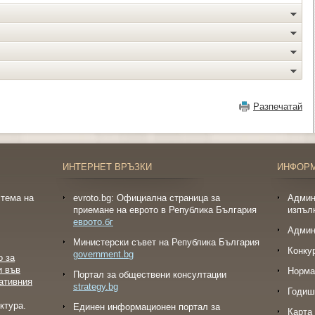
Разпечатай
ИНТЕРНЕТ ВРЪЗКИ
ИНФОР
тема на
evroto.bg: Официална страница за
Админ
приемане на еврото в Република България
изпъл
еврото.бг
Админ
Министерски съвет на Република България
Конку
government.bg
о за
и във
Норма
Портал за обществени консултации
ативния
strategy.bg
Годиш
ктура.
Eдинен информационен портал за
Карта 