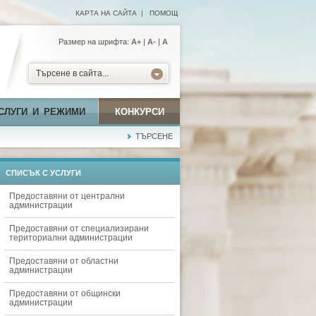
КАРТА НА САЙТА
|
ПОМОЩ
Размер на шрифта:
А+
|
A-
|
A
Търсене в сайта...
СЛУГИ И РЕЖИМИ
КОНКУРСИ
ТЪРСЕНЕ
СПИСЪК С УСЛУГИ
Предоставяни от централни
администрации
Предоставяни от специализирани
териториални администрации
Предоставяни от областни
администрации
Предоставяни от общински
администрации