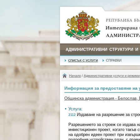
АДМИНИСТРАТИВНИ СТРУКТУРИ И
СПРАВКИ
СПИСЪК С УСЛУГИ
Начало
/
Административни услуги и режими
Информация за предоставяне на 
Общинска администрация - Белослав, 
Услуга:
Издаване на разрешение за стр
2112
Разрешението за строеж се издава н
инвестиционен проект, когато такъв 
на одобрен идеен проект при извърш
подробния устройствен план, с прави