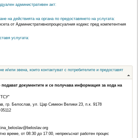
идуален административен акт:
ане на действията на органа по предоставянето на услугата:
Десета от Административнопроцесуалния кодекс пред компетентния
ставя услугата:
е и/или звена, които контактуват с потребителите и предоставят
е подават документите и се получава информация за хода на
 ТСУ"
в, гр. Белослав, ул. Цар Симеон Велики 23, п.к. 9178
05112
ina_beloslav@beloslav.org
но време, от 08:30 до 17:00, непрекъснат работен процес