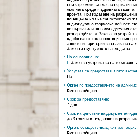
към строежите съгласно нормативнит
околната среда и здравната защита,
проекта. При издаване на разрешени
помещение или на самостоятелно жил
индивидуална творческа дейност, свъ
на първия или на полуподземния ета
разпоредбите от Закона за устройст
одобряването на инвестиционния прое
защитени територии за опазване на 
Закона за културното наследство.
На основание на:
Закон за устройство на територията 
Услугата се предоставя и като вътр
Не
Орган по предоставянето на админис
Кмет на община
Срок за предоставяне:
7 дни
Срок на действие на документа/инди
до 3 години от издаване на разреши
Орган, осъществяващ контрол върху 
Кмет на община