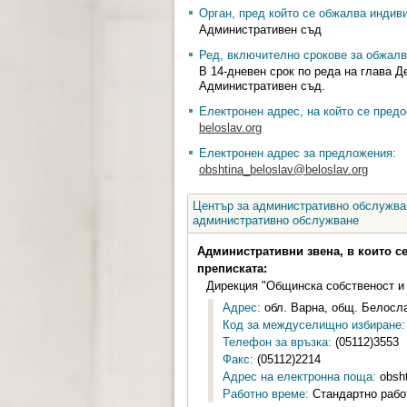
Орган, пред който се обжалва индив
Административен съд
Ред, включително срокове за обжалв
В 14-дневен срок по реда на глава 
Административен съд.
Електронен адрес, на който се предо
beloslav.org
Електронен адрес за предложения:
obshtina_beloslav@beloslav.org
Център за административно обслужван
административно обслужване
Административни звена, в които с
преписката:
Дирекция "Общинска собственост и
Адрес:
обл. Варна, общ. Белосла
Код за междуселищно избиране:
Телефон за връзка:
(05112)3553
Факс:
(05112)2214
Адрес на електронна поща:
obsht
Работно време:
Стандартно работ