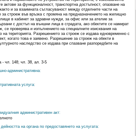
е актове за функционалност, транспортна достъпност, опазване на
 както и за взаимната съгласуваност между отделните части на
е за строеж във връзка с промяна на предназначението на жилищно
ище в кабинет за здравни нужди, за офис или за ателие за
рзани с достъп на външни лица в сградата, ако обектите се намират
ж, се проверява и изпълнението на специалните изисквания на
во на територията. Разрешението за строеж се издава едновременно с
кт, когато това е заявено. Разрешение за строеж на обекти в
културното наследство се издава при спазване разпоредбите на
- чл. 148; чл. 38, ал. 3-5
ешно-административна:
тративната услуга:
видуалния административен акт:
телното
дейността на органа по предоставянето на услугата: