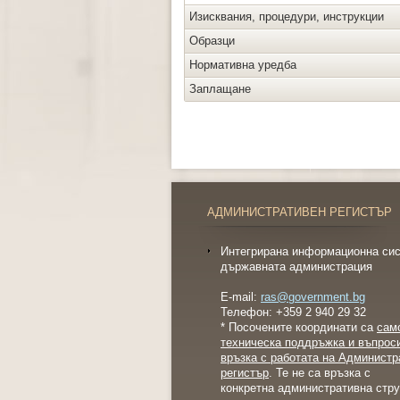
Изисквания, процедури, инструкции
Образци
Нормативна уредба
Заплащане
АДМИНИСТРАТИВЕН РЕГИСТЪР
Интегрирана информационна сис
държавната администрация
E-mail:
ras@government.bg
Телефон: +359 2 940 29 32
* Посочените координати са
сам
техническа поддръжка и въпрос
връзка с работата на Администр
регистър
. Те не са връзка с
конкретна административна стру