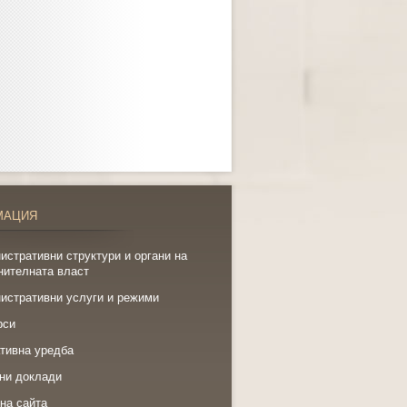
МАЦИЯ
истративни структури и органи на
нителната власт
истративни услуги и режими
рси
тивна уредба
ни доклади
на сайта