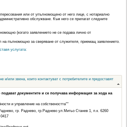
нтересования или от упълномощено от него лице, с нотариално
административно обслужване. Към него се прилагат следните
лномощно (когато заявлението не се подава лично от
л на пълномощно за сверяване от служителя, приемащ заявлението.
ставя услугата:
е и/или звена, които контактуват с потребителите и предоставят
е подават документите и се получава информация за хода на
ности и управление на собствеността""
аднево, гр. Раднево, гр.Раднево ул.Митьо Станев 1, п.к. 6260
0417
ina@radnevo.net