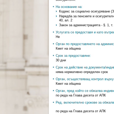
На основание на:
Кодекс за социално осигуряване (Загл
Наредба за пенсиите и осигурителния 
40, ал. 2
Закон за администрацията - §. 1, т. 
Услугата се предоставя и като вътр
Не
Орган по предоставянето на админис
Кмет на община
Срок за предоставяне:
30 дни
Срок на действие на документа/инди
няма нормативно определен срок
Орган, осъществяващ контрол върху 
Кмет на община
Орган, пред който се обжалва индив
по реда на Глава десета от АПК
Ред, включително срокове за обжалв
по реда на Глава десета от АПК