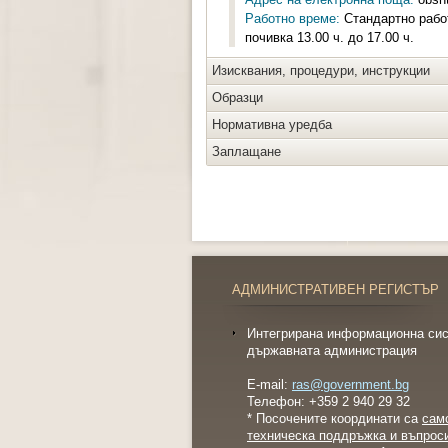
Работно време:
Стандартно работн
почивка 13.00 ч. до 17.00 ч.
Изисквания, процедури, инструкции
Образци
Нормативна уредба
Заплащане
АДМИНИСТРАТИВЕН РЕГИСТЪР
Интегрирана информационна сис
държавната администрация
E-mail:
ras@government.bg
Телефон: +359 2 940 29 32
* Посочените координати са
сам
техническа поддръжка и въпрос