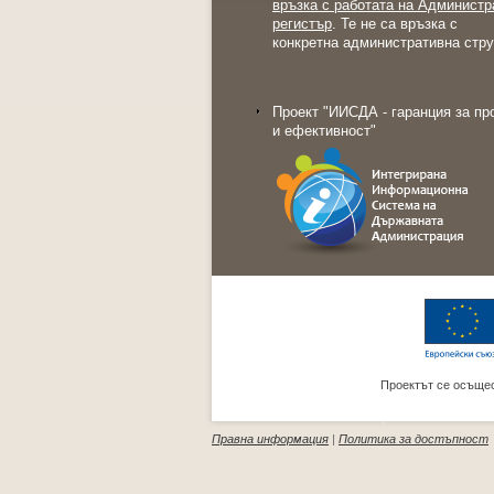
връзка с работата на Администр
регистър
. Те не са връзка с
конкретна административна стру
Проект "ИИСДА - гаранция за пр
и ефективност"
Проектът се осъщес
Правна информация
|
Политика за достъпност