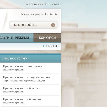
КАРТА НА САЙТА
|
ПОМОЩ
Размер на шрифта:
А+
|
A-
|
A
Търсене в сайта...
СЛУГИ И РЕЖИМИ
КОНКУРСИ
ТЪРСЕНЕ
СПИСЪК С УСЛУГИ
Предоставяни от централни
администрации
Предоставяни от специализирани
териториални администрации
Предоставяни от областни
администрации
Предоставяни от общински
администрации