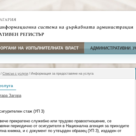
 ОРГАНИ НА ИЗПЪЛНИТЕЛНАТА ВЛАСТ
АДМИНИСТРАТИВНИ У
/
Списък с услуги
/ Информация за предоставяне на услуга
услуга
тара Загора
сигурителен стаж (УП 3)
вече прекратено служебно или трудово правоотношение, се
авяни периодично от осигурителя в Национална агенция за приходите
лна книжка, и с документ по утвърден образец (УП 3), издаден от