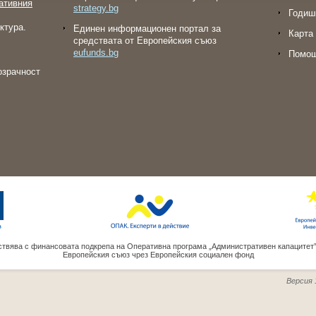
ативния
strategy.bg
Годиш
ктура.
Eдинен информационен портал за
Карта 
средствата от Европейския съюз
eufunds.bg
Помо
озрачност
твява с финансовата подкрепа на Оперативна програма „Административен капацитет
Европейския съюз чрез Европейския социален фонд
Версия 1