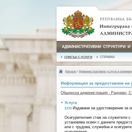
АДМИНИСТРАТИВНИ СТРУКТУРИ И
СПРАВКИ
СПИСЪК С УСЛУГИ
Начало
/
Административни услуги и режими
Информация за предоставяне на 
Общинска администрация - Раднево, С
Услуга:
Издаване на удостоверение за о
2133
Осигурителния стаж на служители с 
установява освен с данните предост
или с трудова, служебна и осигурите
осигурителя.