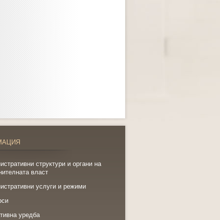
МАЦИЯ
истративни структури и органи на
нителната власт
истративни услуги и режими
рси
тивна уредба