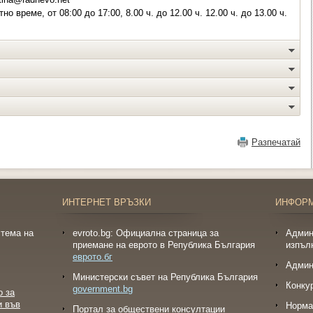
о време, от 08:00 до 17:00, 8.00 ч. до 12.00 ч. 12.00 ч. до 13.00 ч.
Разпечатай
ИНТЕРНЕТ ВРЪЗКИ
ИНФОР
тема на
evroto.bg: Официална страница за
Админ
приемане на еврото в Република България
изпъл
еврото.бг
Админ
Министерски съвет на Република България
Конку
government.bg
о за
и във
Норма
Портал за обществени консултации