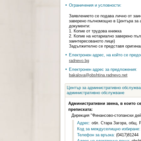
Ограничения и условности:
Заявлението се подава лично от заи
заверено пълномощно в Центъра за 
документи:
1. Копие от трудова книжка
2. Копие на нотариално заверено пъ
заинтересованото лице)
Задължително се представя оригина
Електронен адрес, на който се предо
radnevo.bg
Електронен адрес за предложения:
bakalova@obshtina.radnevo.net
Център за административно обслужван
административно обслужване
Административни звена, в които с
преписката:
Дирекция "Финансово-стопански дей
Адрес:
обл. Стара Загора, общ. Р
Код за междуселищно избиране:
Телефон за връзка:
(0417)81244
Адрес на електронна поща:
obsht