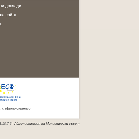
ни доклади
на сайта
щ
”, съфинансирана от
.10.7.3 |
Администрация на Министерски съвет