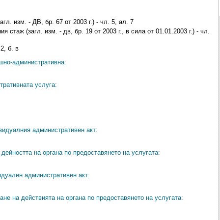
. изм. - ДВ, бр. 67 от 2003 г.) - чл. 5, ал. 7
стаж (загл. изм. - дв, бр. 19 от 2003 г., в сила от 01.01.2003 г.) - чл.
2, б. в
ешно-административна:
тративната услуга:
видуалния административен акт:
дейността на органа по предоставянето на услугата:
идуален административен акт:
ане на действията на органа по предоставянето на услугата: