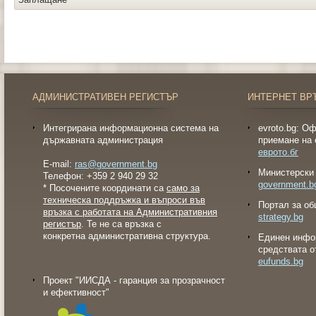
АДМИНИСТРАТИВЕН РЕГИСТЪР
ИНТЕРНЕТ ВР
Интегрирана информационна система на
evroto.bg: О
държавната администрация
приемане на 
еврото.бг
E-mail:
ras@government.bg
Министерски 
Телефон: +359 2 940 29 32
government.b
* Посочените координати са
само за
техническа поддръжка и въпроси във
Портал за об
връзка с работата на Административния
strategy.bg
регистър
. Те не са връзка с
конкретна административна структура.
Eдинен инфо
средствата о
eufunds.bg
Проект "ИИСДА - гаранция за прозрачност
и ефективност"