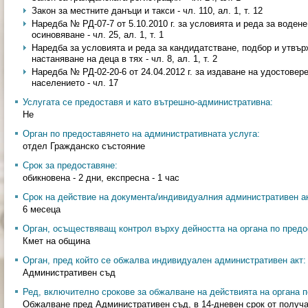
Закон за местните данъци и такси - чл. 110, ал. 1, т. 12
Наредба № РД-07-7 от 5.10.2010 г. за условията и реда за воден
осиновяване - чл. 25, ал. 1, т. 1
Наредба за условията и реда за кандидатстване, подбор и утвъ
настаняване на деца в тях - чл. 8, ал. 1, т. 2
Наредба № РД-02-20-6 от 24.04.2012 г. за издаване на удостовер
населението - чл. 17
Услугата се предоставя и като вътрешно-административна:
Не
Орган по предоставянето на административната услуга:
отдел Гражданско състояние
Срок за предоставяне:
обикновена - 2 дни, експресна - 1 час
Срок на действие на документа/индивидуалния административен ак
6 месеца
Орган, осъществяващ контрол върху дейността на органа по предо
Кмет на община
Орган, пред който се обжалва индивидуален административен акт:
Административен съд
Ред, включително срокове за обжалване на действията на органа п
Обжалване пред Административен съд, в 14-дневен срок от получа