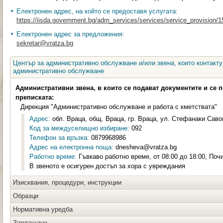
Електронен адрес, на който се предоставя услугата:
https://iisda.government.bg/adm_services/services/service_provision/
Електронен адрес за предложения:
sekretar@vratza.bg
Център за административно обслужване и/или звена, които контакту
административно обслужване
Административни звена, в които се подават документите и се 
преписката:
Дирекция "Административно обслужване и работа с кметствата"
Адрес:
обл. Враца, общ. Враца, гр. Враца, ул. Стефанаки Савов
Код за междуселищно избиране:
092
Телефон за връзка:
0879968986
Адрес на електронна поща:
dnesheva@vratza.bg
Работно време:
Гъвкаво работно време, от 08:00 до 18:00, Почи
В звеното е осигурен достъп за хора с увреждания
Изисквания, процедури, инструкции
Образци
Нормативна уредба
Заплащане