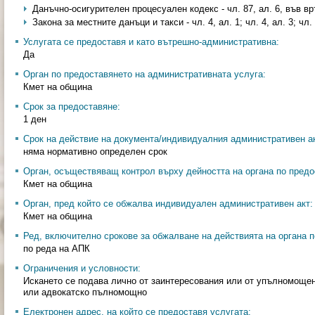
Данъчно-осигурителен процесуален кодекс - чл. 87, ал. 6, във вр
Закона за местните данъци и такси - чл. 4, ал. 1; чл. 4, ал. 3; чл. 
Услугата се предоставя и като вътрешно-административна:
Да
Орган по предоставянето на административната услуга:
Кмет на община
Срок за предоставяне:
1 ден
Срок на действие на документа/индивидуалния административен ак
няма нормативно определен срок
Орган, осъществяващ контрол върху дейността на органа по предо
Кмет на община
Орган, пред който се обжалва индивидуален административен акт:
Кмет на община
Ред, включително срокове за обжалване на действията на органа п
по реда на АПК
Ограничения и условности:
Искането се подава лично от заинтересования или от упълномощено
или адвокатско пълномощно
Електронен адрес, на който се предоставя услугата: