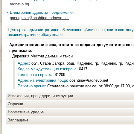
radnevo.bg
Електронен адрес за предложения:
ggeorgieva@obshtina.radnevo.net
Център за административно обслужване и/или звена, които контакту
административно обслужване
Административни звена, в които се подават документите и се 
преписката:
Дирекция Местни данъци и такси
Адрес:
обл. Стара Загора, общ. Раднево, гр. Раднево, гр. Радн
Код за междуселищно избиране:
0417
Телефон за връзка:
81209
Адрес на електронна поща:
obshtina@radnevo.net
Работно време:
Стандартно работно време, от 08:00 до 17:00, о
Изисквания, процедури, инструкции
Образци
Нормативна уредба
Заплащане