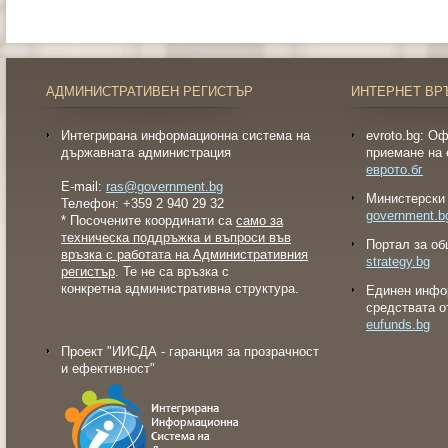
АДМИНИСТРАТИВЕН РЕГИСТЪР
ИНТЕРНЕТ ВР
Интегрирана информационна система на
evroto.bg: О
държавната администрация
приемане на 
еврото.бг
E-mail:
ras@government.bg
Министерски 
Телефон: +359 2 940 29 32
government.b
* Посочените координати са
само за
техническа поддръжка и въпроси във
Портал за об
връзка с работата на Административния
strategy.bg
регистър
. Те не са връзка с
конкретна административна структура.
Eдинен инфо
средствата о
eufunds.bg
Проект "ИИСДА - гаранция за прозрачност
и ефективност"