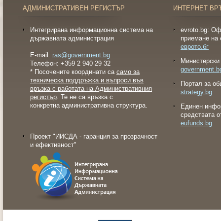
АДМИНИСТРАТИВЕН РЕГИСТЪР
ИНТЕРНЕТ ВР
Интегрирана информационна система на
evroto.bg: О
държавната администрация
приемане на 
еврото.бг
E-mail:
ras@government.bg
Министерски 
Телефон: +359 2 940 29 32
government.b
* Посочените координати са
само за
техническа поддръжка и въпроси във
Портал за об
връзка с работата на Административния
strategy.bg
регистър
. Те не са връзка с
конкретна административна структура.
Eдинен инфо
средствата о
eufunds.bg
Проект "ИИСДА - гаранция за прозрачност
и ефективност"