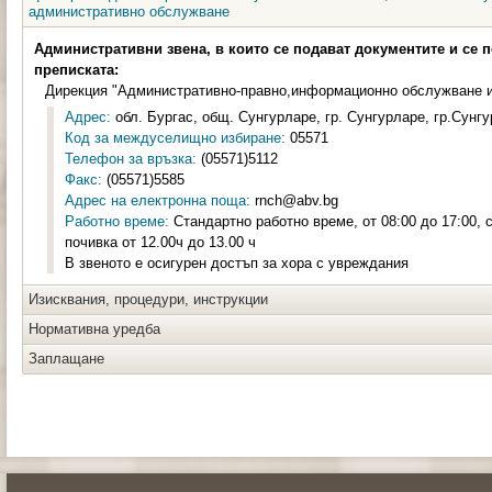
административно обслужване
Административни звена, в които се подават документите и се 
преписката:
Дирекция "Административно-правно,информационно обслужване и
Адрес:
обл. Бургас, общ. Сунгурларе, гр. Сунгурларе, гр.Сунгу
Код за междуселищно избиране:
05571
Телефон за връзка:
(05571)5112
Факс:
(05571)5585
Адрес на електронна поща:
rnch@abv.bg
Работно време:
Стандартно работно време, от 08:00 до 17:00, 
почивка от 12.00ч до 13.00 ч
В звеното е осигурен достъп за хора с увреждания
Изисквания, процедури, инструкции
Нормативна уредба
Заплащане