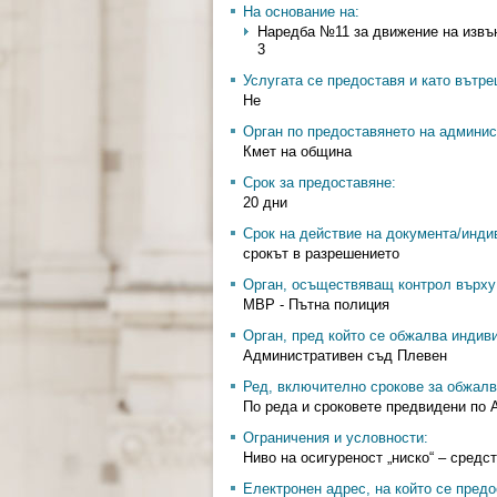
На основание на:
Наредба №11 за движение на извънга
3
Услугата се предоставя и като вътр
Не
Орган по предоставянето на админис
Кмет на община
Срок за предоставяне:
20 дни
Срок на действие на документа/инди
срокът в разрешението
Орган, осъществяващ контрол върху 
МВР - Пътна полиция
Орган, пред който се обжалва индив
Административен съд Плевен
Ред, включително срокове за обжалв
По реда и сроковете предвидени по 
Ограничения и условности:
Ниво на осигуреност „ниско“ – сред
Електронен адрес, на който се предо