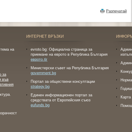
Разпечатай
ИНТЕРНЕТ ВРЪЗКИ
ИНФОР
тема на
evroto.bg: Официална страница за
Админ
приемане на еврото в Република България
изпъл
еврото.бг
Админ
Министерски съвет на Република България
Конку
government.bg
о за
и във
Норма
Портал за обществени консултации
ативния
strategy.bg
Годиш
ктура.
Eдинен информационен портал за
Карта 
средствата от Европейския съюз
eufunds.bg
Помо
озрачност