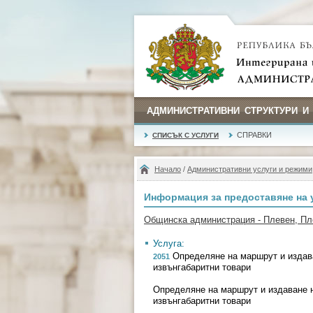
АДМИНИСТРАТИВНИ СТРУКТУРИ И
СПРАВКИ
СПИСЪК С УСЛУГИ
Начало
/
Административни услуги и режими
Информация за предоставяне на 
Общинска администрация - Плевен, Пл
Услуга:
Определяне на маршрут и издав
2051
извънгабаритни товари
Определяне на маршрут и издаване 
извънгабаритни товари