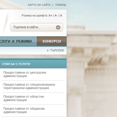
КАРТА НА САЙТА
|
ПОМОЩ
Размер на шрифта:
А+
|
A-
|
A
Търсене в сайта...
СЛУГИ И РЕЖИМИ
КОНКУРСИ
ТЪРСЕНЕ
СПИСЪК С УСЛУГИ
Предоставяни от централни
администрации
Предоставяни от специализирани
териториални администрации
Предоставяни от областни
администрации
Предоставяни от общински
администрации