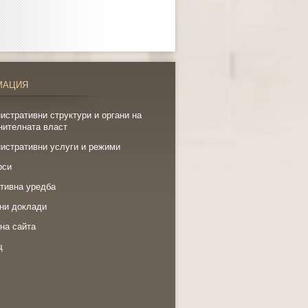
МАЦИЯ
истративни структури и органи на
нителната власт
истративни услуги и режими
рси
тивна уредба
ни доклади
на сайта
щ