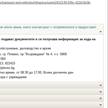
es/transport-and-vehicles/infrastructure/e2412135-635c-422d-9c0b-
е и/или звена, които контактуват с потребителите и предоставят
е подават документите и се получава информация за хода на
 обслужване, деловодство и архив
, гр. Плевен, пр."Възраждане" № 4, п.к. 5800
064
13, 822415
pleven.bg
но време, от 08:30 до 17:00, Всеки делничен ден
хора с увреждания