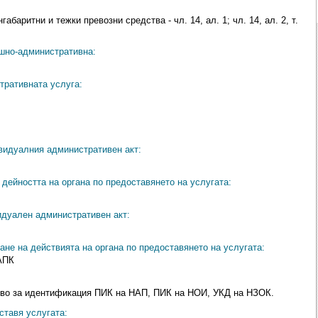
баритни и тежки превозни средства - чл. 14, ал. 1; чл. 14, ал. 2, т.
ешно-административна:
тративната услуга:
видуалния административен акт:
дейността на органа по предоставянето на услугата:
идуален административен акт:
ане на действията на органа по предоставянето на услугата:
АПК
ство за идентификация ПИК на НАП, ПИК на НОИ, УКД на НЗОК.
ставя услугата: