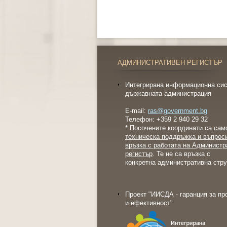
АДМИНИСТРАТИВЕН РЕГИСТЪР
Интегрирана информационна сис
държавната администрация
E-mail:
ras@government.bg
Телефон: +359 2 940 29 32
* Посочените координати са
сам
техническа поддръжка и въпрос
връзка с работата на Администр
регистър
. Те не са връзка с
конкретна административна стру
Проект "ИИСДА - гаранция за пр
и ефективност"