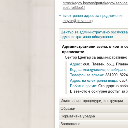
https://egov.bg/wps/portal/egov/servic
5e2cfb83bb1f
Електронен адрес за предложения:
mayor@pleven.bg
Център за административно обслужван
административно обслужване
Административни звена, в които с
преписката:
Сектор Център за административно
Адрес:
обл. Плевен, общ. Плевен
Код за междуселищно избиране:
Телефон за връзка:
881200, 8224
Адрес на електронна поща:
cao@
Работно време:
Стандартно работ
В звеното е осигурен достъп за 
Изисквания, процедури, инструкции
Образци
Нормативна уредба
Заплащане