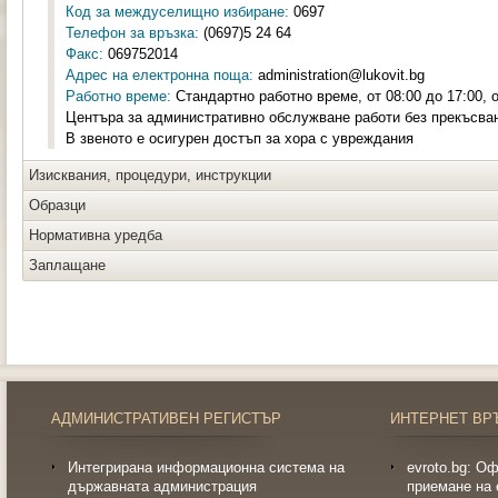
Код за междуселищно избиране:
0697
Телефон за връзка:
(0697)5 24 64
Факс:
069752014
Адрес на електронна поща:
administration@lukovit.bg
Работно време:
Стандартно работно време, от 08:00 до 17:00, о
Центъра за административно обслужване работи без прекъсва
В звеното е осигурен достъп за хора с увреждания
Изисквания, процедури, инструкции
Образци
Нормативна уредба
Заплащане
АДМИНИСТРАТИВЕН РЕГИСТЪР
ИНТЕРНЕТ ВР
Интегрирана информационна система на
evroto.bg: О
държавната администрация
приемане на 