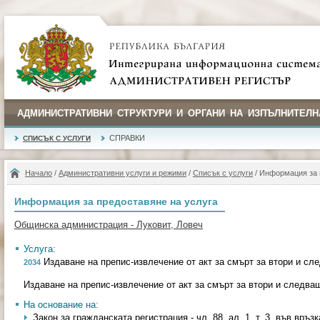
АДМИНИСТРАТИВНИ СТРУКТУРИ И ОРГАНИ НА ИЗПЪЛНИТЕЛН
СПРАВКИ
СПИСЪК С УСЛУГИ
Начало
/
Административни услуги и режими
/
Списък с услуги
/ Информация за 
Информация за предоставяне на услуга
Общинска администрация - Луковит, Ловеч
Услуга:
Издаване на препис-извлечение от акт за смърт за втори и сл
2034
Издаване на препис-извлечение от акт за смърт за втори и следва
На основание на:
Закон за гражданската регистрация - чл. 88, ал. 1, т. 3, във връзка