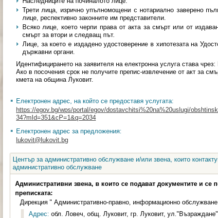
Наследниците на починалото лице.
Трети лица, изрично упълномощени с нотариално заверено пъ
лице, респективно законните им представители.
Всяко лице, което черпи права от акта за смърт или от издава
смърт за втори и следващ път.
Лице, за което е издадено удостоверение в хипотезата на Удос
държавни органи.
Идентифицирането на заявителя на електронна услуга става чрез:
Ако в посочения срок не получите препис-извлечение от акт за см
кмета на община Луковит.
Електронен адрес, на който се предоставя услугата:
https://egov.bg/wps/portal/egov/dostavchitsi%20na%20uslugi/obshtinski
34?mId=351&cP=1&q=2034
Електронен адрес за предложения:
lukovit@lukovit.bg
Център за административно обслужване и/или звена, които контакту
административно обслужване
Административни звена, в които се подават документите и се 
преписката:
Дирекция " Административно-правно, информационно обслужване
Адрес:
обл. Ловеч, общ. Луковит, гр. Луковит, ул."Възраждане"