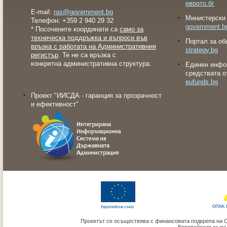
еврото.бг
E-mail:
ras@government.bg
Министерски 
Телефон: +359 2 940 29 32
government.b
* Посочените координати са
само за
техническа поддръжка и въпроси във
Портал за об
връзка с работата на Административния
strategy.bg
регистър
. Те не са връзка с
конкретна административна структура.
Eдинен инфо
средствата о
eufunds.bg
Проект "ИИСДА - гаранция за прозрачност
и ефективност"
Проектът се осъществява с финансовата подкрепа на 