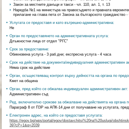
Закон за местните данъци и такси - чл. 110, ал. 1, т. 13
Наредба №1 на министъра на правосъдието и правната евроинтег
прилагане на глава пета от Закона за българското гражданство - ч
Услугата се предоставя и като вътрешно-административна:
Не
Орган по предоставянето на административната услуга:
Длъжностни лица от отдел "РГС"
Срок за предоставяне:
Обикновена услуга - 3 раб.дни; експресна услуга - 4 часа
Срок на действие на документа/индивидуалния административен ак
Няма срок на действие
Орган, осъществяващ контрол върху дейността на органа по предо
Кмет на община
Орган, пред който се обжалва индивидуален административен акт:
Административен съд
Ред, включително срокове за обжалване на действията на органа п
Параграф 8 от ПЗР на АПК-14 дни от получаване на услугата, пре
Електронен адрес, на който се предоставя услугата:
https://egov.bg/wps/portal/egov/dostavchitsi%20na%20uslugi/obshtinski
39?cP=1&q=2039