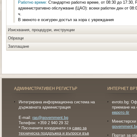
Работно време:
Стандартно работно време, от 08:30 до 17:30, 
административно обслужване (ЦАО): всеки работен ден от 08:00
ч.
В звеното е осигурен достъп за хора с увреждания
Изисквания, процедури, инструкции
Образци
Заплащане
АДМИНИСТРАТИВЕН РЕГИСТЪР
ИНТЕРНЕТ ВР
Интегрирана информационна система на
evroto.bg: О
държавната администрация
приемане на 
еврото.бг
E-mail:
ras@government.bg
Министерски 
Телефон: +359 2 940 29 32
government.b
* Посочените координати са
само за
техническа поддръжка и въпроси във
Портал за об