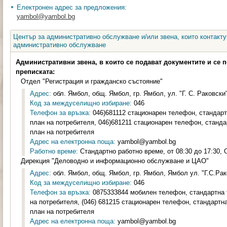
Електронен адрес за предложения:
yambol@yambol.bg
Център за административно обслужване и/или звена, които контакту
административно обслужване
Административни звена, в които се подават документите и се 
преписката:
Отдел "Регистрация и гражданско състояние"
Адрес:
обл. Ямбол, общ. Ямбол, гр. Ямбол, ул. "Г. С. Раковски" 
Код за междуселищно избиране:
046
Телефон за връзка:
046)681112 стационарен телефон, стандар
план на потребителя, 046)681211 стационарен телефон, станд
план на потребителя
Адрес на електронна поща:
yambol@yambol.bg
Работно време:
Стандартно работно време, от 08:30 до 17:30, О
Дирекция "Деловодно и информационно обслужване и ЦАО"
Адрес:
обл. Ямбол, общ. Ямбол, гр. Ямбол, Ямбол ул. "Г.С.Рако
Код за междуселищно избиране:
046
Телефон за връзка:
0875333844 мобилен телефон, стандартна 
на потребителя, (046) 681215 стационарен телефон, стандартн
план на потребителя
Адрес на електронна поща:
yambol@yambol.bg