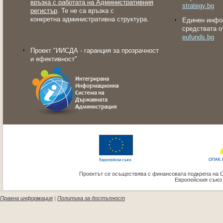
връзка с работата на Административния
strategy.bg
регистър
. Те не са връзка с
конкретна административна структура.
Eдинен инфо
средствата о
eufunds.bg
Проект "ИИСДА - гаранция за прозрачност
и ефективност"
Проектът се осъществява с финансовата подкрепа на 
Европейския съюз
Правна информация
|
Политика за достъпност