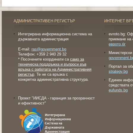
АДМИНИСТРАТИВЕН РЕГИСТЪР
ИНТЕРНЕТ ВР
Интегрирана информационна система на
evroto.bg: О
държавната администрация
приемане на 
еврото.бг
E-mail:
ras@government.bg
Министерски 
Телефон: +359 2 940 29 32
government.b
* Посочените координати са
само за
техническа поддръжка и въпроси във
Портал за об
връзка с работата на Административния
strategy.bg
регистър
. Те не са връзка с
конкретна административна структура.
Eдинен инфо
средствата о
eufunds.bg
Проект "ИИСДА - гаранция за прозрачност
и ефективност"