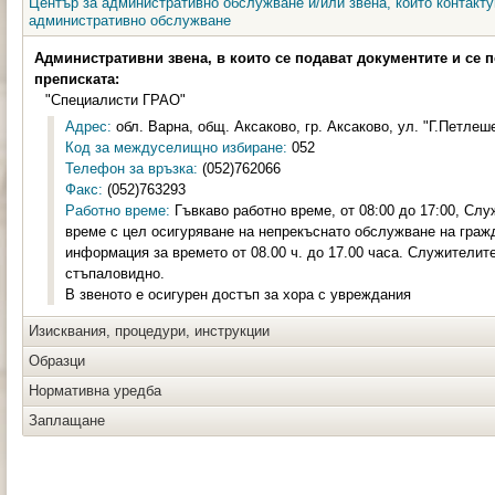
Център за административно обслужване и/или звена, които контакту
административно обслужване
Административни звена, в които се подават документите и се 
преписката:
"Специалисти ГРАО"
Адрес:
обл. Варна, общ. Аксаково, гр. Аксаково, ул. "Г.Петлеше
Код за междуселищно избиране:
052
Телефон за връзка:
(052)762066
Факс:
(052)763293
Работно време:
Гъвкаво работно време, от 08:00 до 17:00, Слу
време с цел осигуряване на непрекъснато обслужване на граж
информация за времето от 08.00 ч. до 17.00 часа. Служителите
стъпаловидно.
В звеното е осигурен достъп за хора с увреждания
Изисквания, процедури, инструкции
Образци
Нормативна уредба
Заплащане