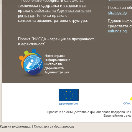
* Посочените координати са
само за
техническа поддръжка и въпроси във
Портал за об
връзка с работата на Административния
strategy.bg
регистър
. Те не са връзка с
конкретна административна структура.
Eдинен инфо
средствата о
eufunds.bg
Проект "ИИСДА - гаранция за прозрачност
и ефективност"
Проектът се осъществява с финансовата подкрепа на 
Европейския съюз
Правна информация
|
Политика за достъпност