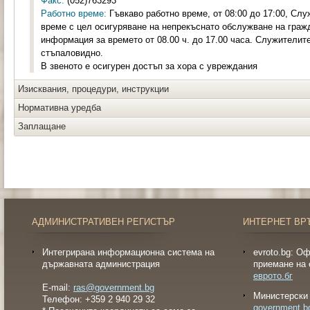
Факс:
(052)763293
Работно време:
Гъвкаво работно време, от 08:00 до 17:00, Слу
време с цел осигуряване на непрекъснато обслужване на граж
информация за времето от 08.00 ч. до 17.00 часа. Служителите
стъпаловидно.
В звеното е осигурен достъп за хора с увреждания
Изисквания, процедури, инструкции
Нормативна уредба
Заплащане
АДМИНИСТРАТИВЕН РЕГИСТЪР
ИНТЕРНЕТ ВР
Интегрирана информационна система на
evroto.bg: О
държавната администрация
приемане на 
еврото.бг
E-mail:
ras@government.bg
Министерски 
Телефон: +359 2 940 29 32
government.b