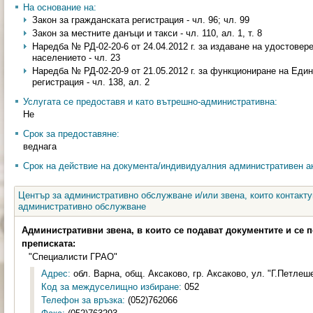
На основание на:
Закон за гражданската регистрация - чл. 96; чл. 99
Закон за местните данъци и такси - чл. 110, ал. 1, т. 8
Наредба № РД-02-20-6 от 24.04.2012 г. за издаване на удостовер
населението - чл. 23
Наредба № РД-02-20-9 от 21.05.2012 г. за функциониране на Еди
регистрация - чл. 138, ал. 2
Услугата се предоставя и като вътрешно-административна:
Не
Срок за предоставяне:
веднага
Срок на действие на документа/индивидуалния административен ак
Център за административно обслужване и/или звена, които контакту
административно обслужване
Административни звена, в които се подават документите и се 
преписката:
"Специалисти ГРАО"
Адрес:
обл. Варна, общ. Аксаково, гр. Аксаково, ул. "Г.Петлеше
Код за междуселищно избиране:
052
Телефон за връзка:
(052)762066