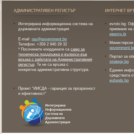
АДМИНИСТРАТИВЕН РЕГИСТЪР
ИНТЕРНЕТ ВР
Интегрирана информационна система на
evroto.bg: О
държавната администрация
приемане на 
еврото.бг
E-mail:
ras@government.bg
Министерски 
Телефон: +359 2 940 29 32
government.b
* Посочените координати са
само за
техническа поддръжка и въпроси във
Портал за об
връзка с работата на Административния
strategy.bg
регистър
. Те не са връзка с
конкретна административна структура.
Eдинен инфо
средствата о
eufunds.bg
Проект "ИИСДА - гаранция за прозрачност
и ефективност"