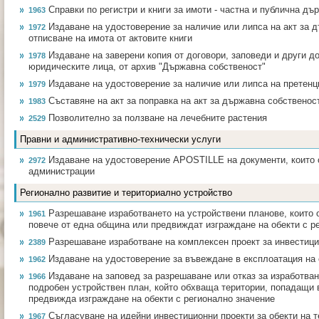
Справки по регистри и книги за имоти - частна и публична д
1963
Издаване на удостоверение за наличие или липса на акт за 
1972
отписване на имота от актовите книги
Издаване на заверени копия от договори, заповеди и други д
1978
юридическите лица, от архив "Държавна собственост"
Издаване на удостоверение за наличие или липса на претенц
1979
Съставяне на акт за поправка на акт за държавна собственос
1983
Позволително за ползване на лечебните растения
2529
Правни и административно-технически услуги
Издаване на удостоверение APOSTILLE на документи, които 
2972
администрации
Регионално развитие и териториално устройство
Разрешаване изработването на устройствени планове, които 
1961
повече от една община или предвиждат изграждане на обекти с р
Разрешаване изработване на комплексен проект за инвестиц
2389
Издаване на удостоверение за въвеждане в експлоатация на
1962
Издаване на заповед за разрешаване или отказ за изработван
1966
подробен устройствен план, който обхваща територии, попадащи 
предвижда изграждане на обекти с регионално значение
Съгласуване на идейни инвестиционни проекти за обекти на 
1967