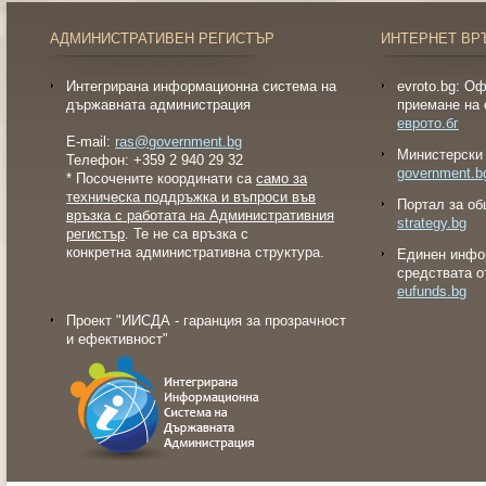
АДМИНИСТРАТИВЕН РЕГИСТЪР
ИНТЕРНЕТ ВР
Интегрирана информационна система на
evroto.bg: О
държавната администрация
приемане на 
еврото.бг
E-mail:
ras@government.bg
Министерски 
Телефон: +359 2 940 29 32
government.b
* Посочените координати са
само за
техническа поддръжка и въпроси във
Портал за об
връзка с работата на Административния
strategy.bg
регистър
. Те не са връзка с
конкретна административна структура.
Eдинен инфо
средствата о
eufunds.bg
Проект "ИИСДА - гаранция за прозрачност
и ефективност"