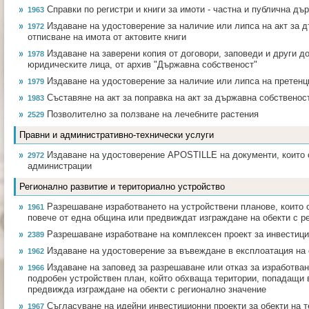
Справки по регистри и книги за имоти - частна и публична д
1963
Издаване на удостоверение за наличие или липса на акт за 
1972
отписване на имота от актовите книги
Издаване на заверени копия от договори, заповеди и други д
1978
юридическите лица, от архив "Държавна собственост"
Издаване на удостоверение за наличие или липса на претенц
1979
Съставяне на акт за поправка на акт за държавна собственос
1983
Позволително за ползване на лечебните растения
2529
Правни и административно-технически услуги
Издаване на удостоверение APOSTILLE на документи, които 
2972
администрации
Регионално развитие и териториално устройство
Разрешаване изработването на устройствени планове, които 
1961
повече от една община или предвиждат изграждане на обекти с р
Разрешаване изработване на комплексен проект за инвестиц
2389
Издаване на удостоверение за въвеждане в експлоатация на
1962
Издаване на заповед за разрешаване или отказ за изработван
1966
подробен устройствен план, който обхваща територии, попадащи 
предвижда изграждане на обекти с регионално значение
Съгласуване на идейни инвестиционни проекти за обекти на 
1967